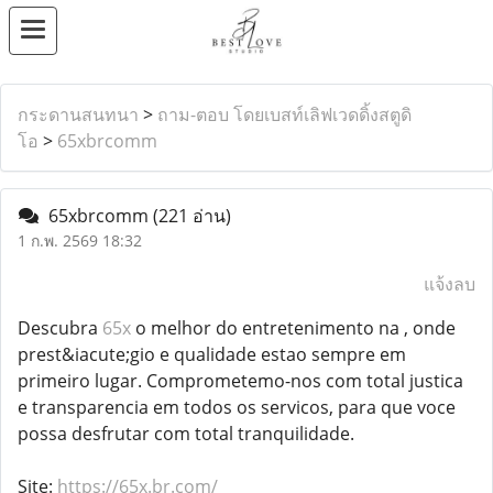
กระดานสนทนา
>
ถาม-ตอบ โดยเบสท์เลิฟเวดดิ้งสตูดิ
โอ
>
65xbrcomm
65xbrcomm
(221 อ่าน)
1 ก.พ. 2569 18:32
แจ้งลบ
Descubra
65x
o melhor do entretenimento na , onde
prest&iacute;gio e qualidade estao sempre em
primeiro lugar. Comprometemo-nos com total justica
e transparencia em todos os servicos, para que voce
possa desfrutar com total tranquilidade.
Site:
https://65x.br.com/