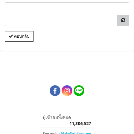
ตอบกลับ
ผู้เข้าชมทั้งหมด
11,306,527
Powered by
MakeWebEasy.com