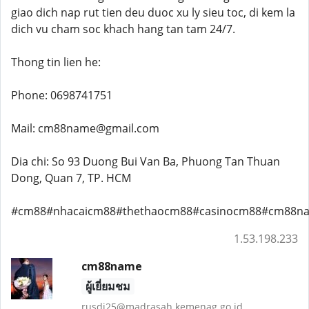
giao dich nap rut tien deu duoc xu ly sieu toc, di kem la
dich vu cham soc khach hang tan tam 24/7.
Thong tin lien he:
Phone: 0698741751
Mail: cm88name@gmail.com
Dia chi: So 93 Duong Bui Van Ba, Phuong Tan Thuan
Dong, Quan 7, TP. HCM
#cm88#nhacaicm88#thethaocm88#casinocm88#cm88n
1.53.198.233
cm88name
ผู้เยี่ยมชม
rusdi25@madrasah.kemenag.go.id