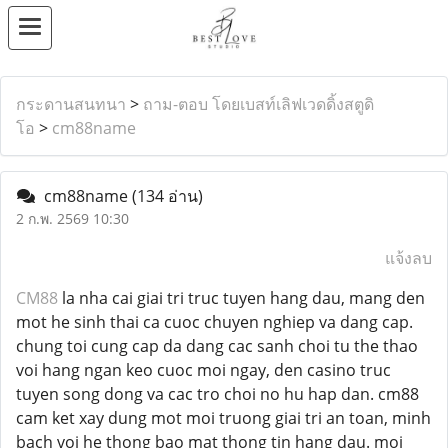
กระดานสนทนา
>
ถาม-ตอบ โดยเบสท์เลิฟเวดดิ้งสตูดิ
โอ
>
cm88name
cm88name
(134 อ่าน)
2 ก.พ. 2569 10:30
แจ้งลบ
CM88
la nha cai giai tri truc tuyen hang dau, mang den
mot he sinh thai ca cuoc chuyen nghiep va dang cap.
chung toi cung cap da dang cac sanh choi tu the thao
voi hang ngan keo cuoc moi ngay, den casino truc
tuyen song dong va cac tro choi no hu hap dan. cm88
cam ket xay dung mot moi truong giai tri an toan, minh
bach voi he thong bao mat thong tin hang dau. moi