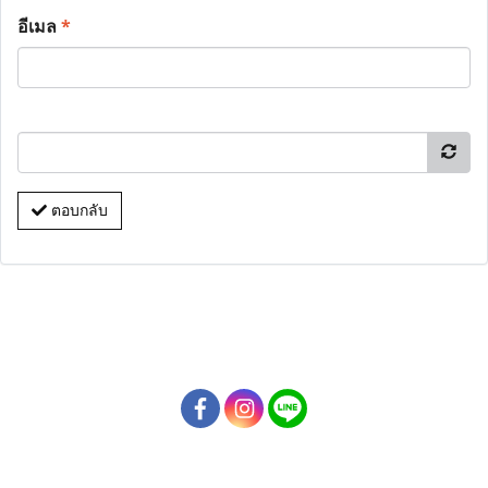
อีเมล
*
ตอบกลับ