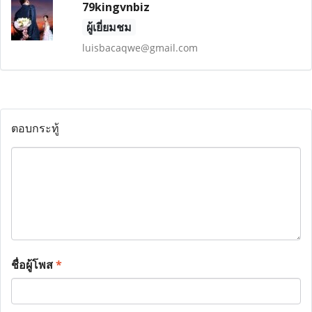
79kingvnbiz
ผู้เยี่ยมชม
luisbacaqwe@gmail.com
ตอบกระทู้
ชื่อผู้โพส
*