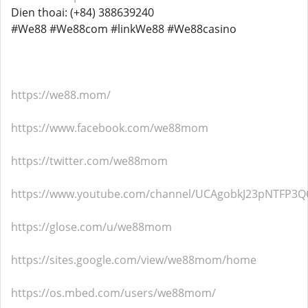
Dien thoai: (+84) 388639240
#We88 #We88com #linkWe88 #We88casino
https://we88.mom/
https://www.facebook.com/we88mom
https://twitter.com/we88mom
https://www.youtube.com/channel/UCAgobkJ23pNTFP3Q
https://glose.com/u/we88mom
https://sites.google.com/view/we88mom/home
https://os.mbed.com/users/we88mom/