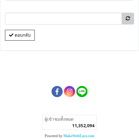
ตอบกลับ
ผู้เข้าชมวันนี้
30,136
Powered by
MakeWebEasy.com