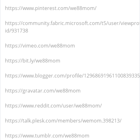
https://www.pinterest.com/we88mom/
https://community.fabric.microsoft.com/t5/user/viewprof
id/931738
https://vimeo.com/we88mom
https://bit.ly/we88mom
https://www.blogger.com/profile/12968691961100839335
https://gravatar.com/we88mom
https://www.reddit.com/user/we88mom/
https://talk.plesk.com/members/wemom.398213/
https://www.tumblr.com/we88mom