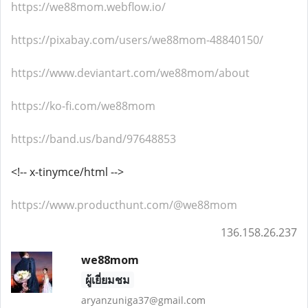
https://we88mom.webflow.io/
https://pixabay.com/users/we88mom-48840150/
https://www.deviantart.com/we88mom/about
https://ko-fi.com/we88mom
https://band.us/band/97648853
<!-- x-tinymce/html -->
https://www.producthunt.com/@we88mom
136.158.26.237
we88mom
ผู้เยี่ยมชม
aryanzuniga37@gmail.com