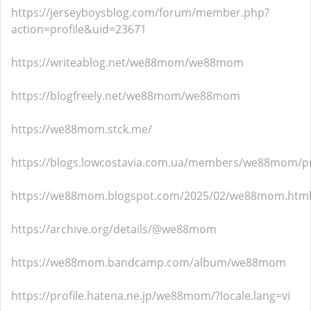
https://jerseyboysblog.com/forum/member.php?
action=profile&uid=23671
https://writeablog.net/we88mom/we88mom
https://blogfreely.net/we88mom/we88mom
https://we88mom.stck.me/
https://blogs.lowcostavia.com.ua/members/we88mom/pr
https://we88mom.blogspot.com/2025/02/we88mom.htm
https://archive.org/details/@we88mom
https://we88mom.bandcamp.com/album/we88mom
https://profile.hatena.ne.jp/we88mom/?locale.lang=vi