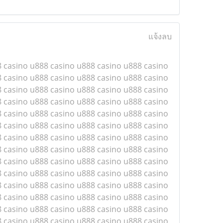
แจ้งลบ
 casino
u888 casino
u888 casino
u888 casino
 casino
u888 casino
u888 casino
u888 casino
 casino
u888 casino
u888 casino
u888 casino
 casino
u888 casino
u888 casino
u888 casino
 casino
u888 casino
u888 casino
u888 casino
 casino
u888 casino
u888 casino
u888 casino
 casino
u888 casino
u888 casino
u888 casino
 casino
u888 casino
u888 casino
u888 casino
 casino
u888 casino
u888 casino
u888 casino
 casino
u888 casino
u888 casino
u888 casino
 casino
u888 casino
u888 casino
u888 casino
 casino
u888 casino
u888 casino
u888 casino
 casino
u888 casino
u888 casino
u888 casino
 casino
u888 casino
u888 casino
u888 casino