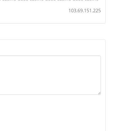
103.69.151.225