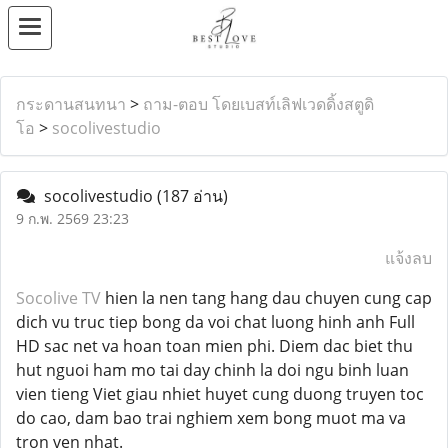
กระดานสนทนา
>
ถาม-ตอบ โดยเบสท์เลิฟเวดดิ้งสตูดิ
โอ
>
socolivestudio
socolivestudio
(187 อ่าน)
9 ก.พ. 2569 23:23
แจ้งลบ
Socolive TV
hien la nen tang hang dau chuyen cung cap
dich vu truc tiep bong da voi chat luong hinh anh Full
HD sac net va hoan toan mien phi. Diem dac biet thu
hut nguoi ham mo tai day chinh la doi ngu binh luan
vien tieng Viet giau nhiet huyet cung duong truyen toc
do cao, dam bao trai nghiem xem bong muot ma va
tron ven nhat.