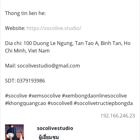
Thong tin lien he:
Website:
https://socolive.studio/
Dia chi: 100 Duong Le Ngung, Tan Tao A, Binh Tan, Ho
Chi Minh, Viet Nam
Mail: socolivestudio@gmail.com
SDT: 0379193986
#socolive #xemsocolive #xembongdaonlinesocolive
#khongquangcao #socolive8 #socolivetructiepbongda
192.166.246.23
socolivestudio
ผู้เยี่ยมชม