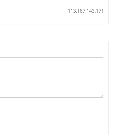
113.187.143.171