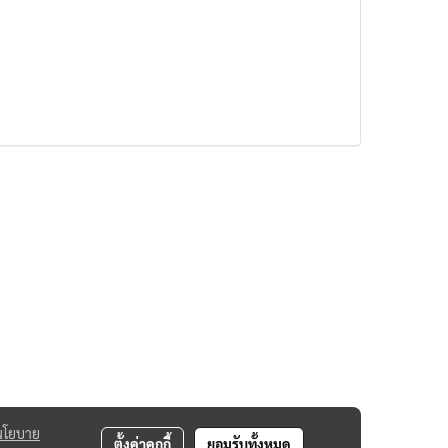
นโยบาย
ตั้งค่าคุกกี้
ยอมรับทั้งหมด