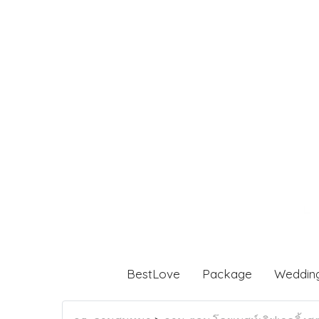
BestLove
Package
Weddin