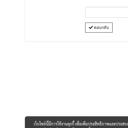
ตอบกลับ
เว็บไซต์นี้มีการใช้งานคุกกี้ เพื่อเพิ่มประสิทธิภาพและประส