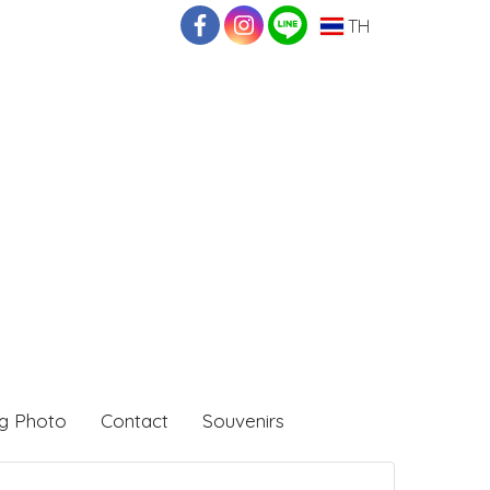
TH
g Photo
Contact
Souvenirs