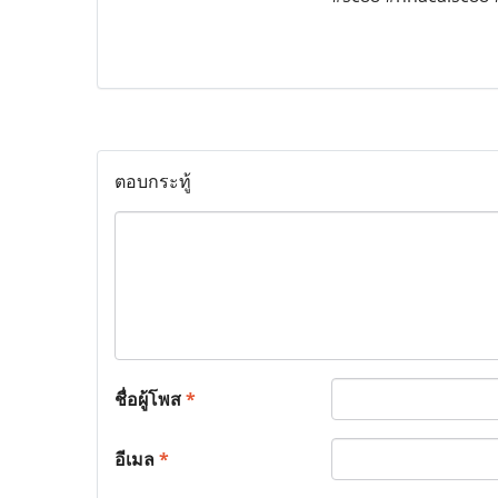
ตอบกระทู้
ชื่อผู้โพส
*
อีเมล
*