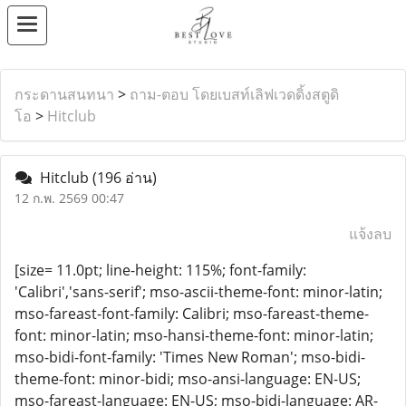
กระดานสนทนา
>
ถาม-ตอบ โดยเบสท์เลิฟเวดดิ้งสตูดิ
โอ
>
Hitclub
Hitclub
(196 อ่าน)
12 ก.พ. 2569 00:47
แจ้งลบ
[size= 11.0pt; line-height: 115%; font-family:
'Calibri','sans-serif'; mso-ascii-theme-font: minor-latin;
mso-fareast-font-family: Calibri; mso-fareast-theme-
font: minor-latin; mso-hansi-theme-font: minor-latin;
mso-bidi-font-family: 'Times New Roman'; mso-bidi-
theme-font: minor-bidi; mso-ansi-language: EN-US;
mso-fareast-language: EN-US; mso-bidi-language: AR-