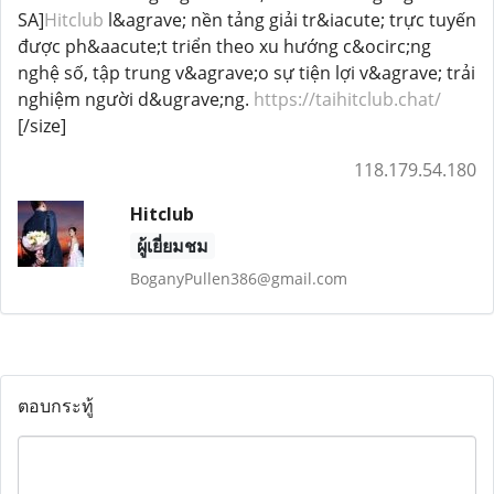
SA]
Hitclub
l&agrave; nền tảng giải tr&iacute; trực tuyến
được ph&aacute;t triển theo xu hướng c&ocirc;ng
nghệ số, tập trung v&agrave;o sự tiện lợi v&agrave; trải
nghiệm người d&ugrave;ng.
https://taihitclub.chat/
[/size]
118.179.54.180
Hitclub
ผู้เยี่ยมชม
BoganyPullen386@gmail.com
ตอบกระทู้