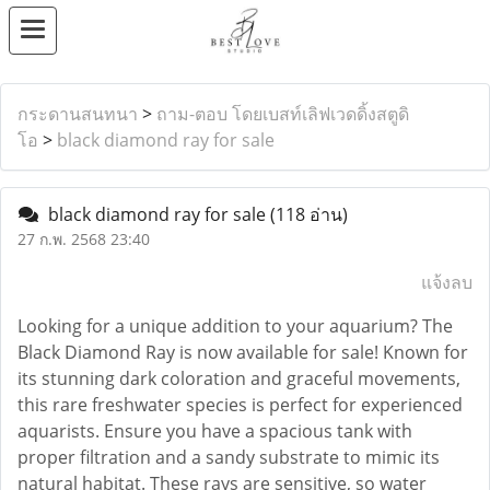
กระดานสนทนา
>
ถาม-ตอบ โดยเบสท์เลิฟเวดดิ้งสตูดิ
โอ
>
black diamond ray for sale
black diamond ray for sale
(118 อ่าน)
27 ก.พ. 2568 23:40
แจ้งลบ
Looking for a unique addition to your aquarium? The
Black Diamond Ray is now available for sale! Known for
its stunning dark coloration and graceful movements,
this rare freshwater species is perfect for experienced
aquarists. Ensure you have a spacious tank with
proper filtration and a sandy substrate to mimic its
natural habitat. These rays are sensitive, so water