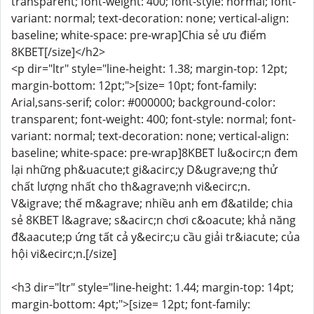
transparent; font-weight: 400; font-style: normal; font-
variant: normal; text-decoration: none; vertical-align:
baseline; white-space: pre-wrap]Chia sẻ ưu điểm
8KBET[/size]</h2>
<p dir="ltr" style="line-height: 1.38; margin-top: 12pt;
margin-bottom: 12pt;">[size= 10pt; font-family:
Arial,sans-serif; color: #000000; background-color:
transparent; font-weight: 400; font-style: normal; font-
variant: normal; text-decoration: none; vertical-align:
baseline; white-space: pre-wrap]8KBET lu&ocirc;n đem
lại những ph&uacute;t gi&acirc;y D&ugrave;ng thử
chất lượng nhất cho th&agrave;nh vi&ecirc;n.
V&igrave; thế m&agrave; nhiều anh em đ&atilde; chia
sẻ 8KBET l&agrave; s&acirc;n chơi c&oacute; khả năng
đ&aacute;p ứng tất cả y&ecirc;u cầu giải tr&iacute; của
hội vi&ecirc;n.[/size]
<h3 dir="ltr" style="line-height: 1.44; margin-top: 14pt;
margin-bottom: 4pt;">[size= 12pt; font-family: