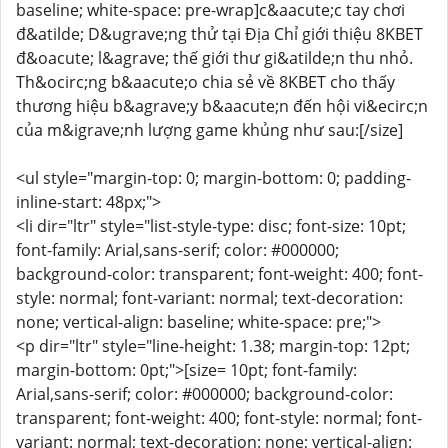
baseline; white-space: pre-wrap]c&aacute;c tay chơi
đ&atilde; D&ugrave;ng thử tại Địa Chỉ giới thiệu 8KBET
đ&oacute; l&agrave; thế giới thư gi&atilde;n thu nhỏ.
Th&ocirc;ng b&aacute;o chia sẻ về 8KBET cho thấy
thương hiệu b&agrave;y b&aacute;n đến hội vi&ecirc;n
của m&igrave;nh lượng game khủng như sau:[/size]
<ul style="margin-top: 0; margin-bottom: 0; padding-
inline-start: 48px;">
<li dir="ltr" style="list-style-type: disc; font-size: 10pt;
font-family: Arial,sans-serif; color: #000000;
background-color: transparent; font-weight: 400; font-
style: normal; font-variant: normal; text-decoration:
none; vertical-align: baseline; white-space: pre;">
<p dir="ltr" style="line-height: 1.38; margin-top: 12pt;
margin-bottom: 0pt;">[size= 10pt; font-family:
Arial,sans-serif; color: #000000; background-color:
transparent; font-weight: 400; font-style: normal; font-
variant: normal; text-decoration: none; vertical-align: