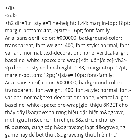
</li>
</ul>
<h2 dir="ltr" style="line-height: 1.44; margin-top: 18pt;
margin-bottom: 4pt;">[size= 16pt; font-family:
Arial,sans-serif; color: #000000; background-color:
transparent; font-weight: 400; font-style: normal; font-
variant: normal; text-decoration: none; vertical-align:
baseline; white-space: pre-wrap]Kết luận[/size]</h2>
<p dir="ltr" style="line-height: 1.38; margin-top: 12pt;
margin-bottom: 12pt;">[size= 10pt; font-family:
Arial,sans-serif; color: #000000; background-color:
transparent; font-weight: 400; font-style: normal; font-
variant: normal; text-decoration: none; vertical-align:
baseline; white-space: pre-wrap]giới thiệu 8KBET cho
thấy đấy l&agrave; thương hiệu đặc biệt m&agrave;
mọi người n&ecirc;n tin chọn. S&acirc;n chơi uy
t&iacute;n, cung cấp h&agrave;ng loạt d&ograve;ng
game hay để bet thủ c&ugrave;ng thực hiện thư