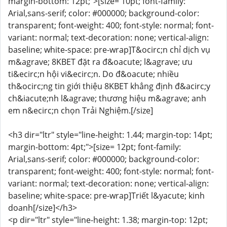
margin-bottom: 12pt;">[size= 10pt; font-family:
Arial,sans-serif; color: #000000; background-color:
transparent; font-weight: 400; font-style: normal; font-
variant: normal; text-decoration: none; vertical-align:
baseline; white-space: pre-wrap]T&ocirc;n chỉ dịch vụ
m&agrave; 8KBET đặt ra đ&oacute; l&agrave; ưu
ti&ecirc;n hội vi&ecirc;n. Do đ&oacute; nhiều
th&ocirc;ng tin giới thiệu 8KBET khẳng định đ&acirc;y
ch&iacute;nh l&agrave; thương hiệu m&agrave; anh
em n&ecirc;n chọn Trải Nghiệm.[/size]
<h3 dir="ltr" style="line-height: 1.44; margin-top: 14pt;
margin-bottom: 4pt;">[size= 12pt; font-family:
Arial,sans-serif; color: #000000; background-color:
transparent; font-weight: 400; font-style: normal; font-
variant: normal; text-decoration: none; vertical-align:
baseline; white-space: pre-wrap]Triết l&yacute; kinh
doanh[/size]</h3>
<p dir="ltr" style="line-height: 1.38; margin-top: 12pt;