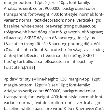
margin-bottom: 12pt;">[size= 10pt; font-family:
Arial,sans-serif; color: #000000; background-color:
transparent; font-weight: 400; font-style: normal; font-
variant: normal; text-decoration: none; vertical-align:
baseline; white-space: pre-wrap]trong qu&aacute;
tr&igrave;nh hoạt động của m&igrave;nh, nh&agrave;
c&aacute;i 8KBET đẩy cao đ&aacute;ng tin cậy, uy
t&iacute;n trong tất cả c&aacute;c phương diện. Với
c&oacute; nhu cầu ph&aacute;t triển v&agrave; khẳng
định vị thế b&ecirc;n tr&ecirc;n thị trường, 8KBET
hướng tới bu&ocirc;n b&aacute;n minh bạch, uy
t&iacute;n.[/size]
<p dir="ltr" style="line-height: 1.38; margin-top: 12pt;
margin-bottom: 12pt;">[size= 10pt; font-family:
Arial,sans-serif; color: #000000; background-color:
transparent; font-weight: 400; font-style: normal; font-
variant: normal; text-decoration: none; vertical-align:
baseline; white-space: pre-wrap]Điều n&agrave;y được