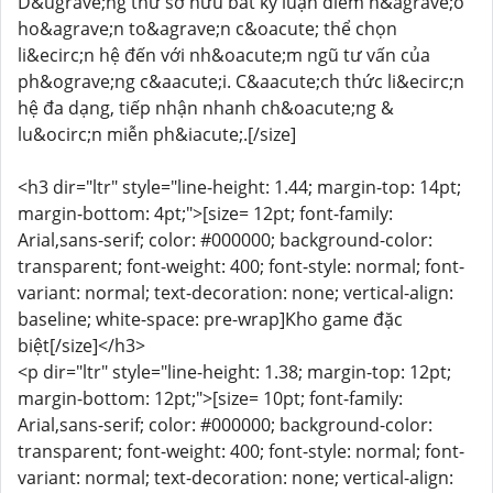
D&ugrave;ng thử sở hữu bất kỳ luận điểm n&agrave;o
ho&agrave;n to&agrave;n c&oacute; thể chọn
li&ecirc;n hệ đến với nh&oacute;m ngũ tư vấn của
ph&ograve;ng c&aacute;i. C&aacute;ch thức li&ecirc;n
hệ đa dạng, tiếp nhận nhanh ch&oacute;ng &
lu&ocirc;n miễn ph&iacute;.[/size]
<h3 dir="ltr" style="line-height: 1.44; margin-top: 14pt;
margin-bottom: 4pt;">[size= 12pt; font-family:
Arial,sans-serif; color: #000000; background-color:
transparent; font-weight: 400; font-style: normal; font-
variant: normal; text-decoration: none; vertical-align:
baseline; white-space: pre-wrap]Kho game đặc
biệt[/size]</h3>
<p dir="ltr" style="line-height: 1.38; margin-top: 12pt;
margin-bottom: 12pt;">[size= 10pt; font-family:
Arial,sans-serif; color: #000000; background-color:
transparent; font-weight: 400; font-style: normal; font-
variant: normal; text-decoration: none; vertical-align: