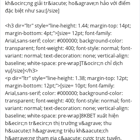
kh&ocirc;ng giải tr&iacute; ho&agrave;n hảo với điểm
đặc biệt như sau:[/size]
<h3 dir="ltr" style="line-height: 1.44; margin-top: 14pt;
margin-bottom: 4pt;">[size= 12pt; font-family:
Arial,sans-serif; color: #000000; background-color:
transparent; font-weight: 400; font-style: normal; font-
variant: normal; text-decoration: none; vertical-align:
baseline; white-space: pre-wrap]T&ocirc;n chỉ dịch
vụ[/size]</h3>
<p dir="ltr" style="line-height: 1.38; margin-top: 12pt;
margin-bottom: 12pt;">[size= 10pt; font-family:
Arial,sans-serif; color: #000000; background-color:
transparent; font-weight: 400; font-style: normal; font-
variant: normal; text-decoration: none; vertical-align:
baseline; white-space: pre-wrap]8KBET xuất hiện
b&ecirc;n tr&ecirc;n thị trường v&agrave; thu
h&uacute;t h&agrave;ng triệu kh&aacute;ch
h&agrave;ng tham gia c&aacute; cược trực tuyến.