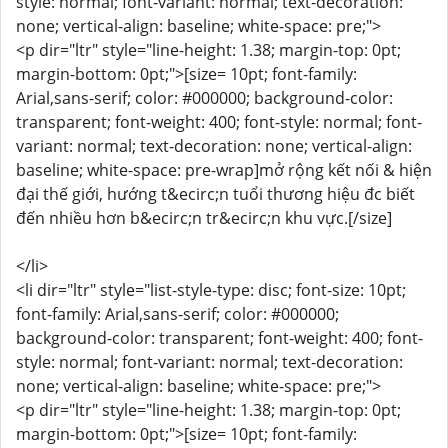
style: normal; font-variant: normal; text-decoration:
none; vertical-align: baseline; white-space: pre;">
<p dir="ltr" style="line-height: 1.38; margin-top: 0pt;
margin-bottom: 0pt;">[size= 10pt; font-family:
Arial,sans-serif; color: #000000; background-color:
transparent; font-weight: 400; font-style: normal; font-
variant: normal; text-decoration: none; vertical-align:
baseline; white-space: pre-wrap]mở rộng kết nối & hiện
đại thế giới, hướng t&ecirc;n tuổi thương hiệu đc biết
đến nhiều hơn b&ecirc;n tr&ecirc;n khu vực.[/size]
</li>
<li dir="ltr" style="list-style-type: disc; font-size: 10pt;
font-family: Arial,sans-serif; color: #000000;
background-color: transparent; font-weight: 400; font-
style: normal; font-variant: normal; text-decoration:
none; vertical-align: baseline; white-space: pre;">
<p dir="ltr" style="line-height: 1.38; margin-top: 0pt;
margin-bottom: 0pt;">[size= 10pt; font-family: