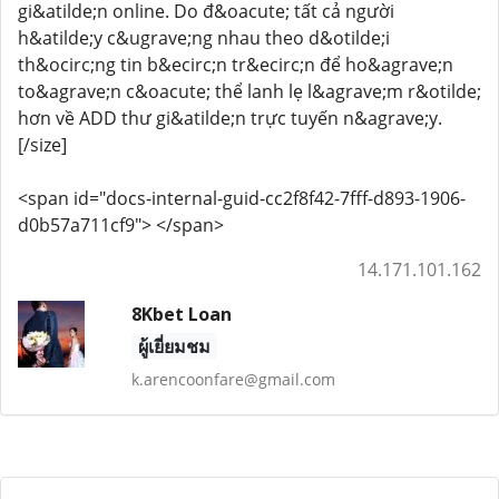
gi&atilde;n online. Do đ&oacute; tất cả người
h&atilde;y c&ugrave;ng nhau theo d&otilde;i
th&ocirc;ng tin b&ecirc;n tr&ecirc;n để ho&agrave;n
to&agrave;n c&oacute; thể lanh lẹ l&agrave;m r&otilde;
hơn về ADD thư gi&atilde;n trực tuyến n&agrave;y.
[/size]
<span id="docs-internal-guid-cc2f8f42-7fff-d893-1906-
d0b57a711cf9"> </span>
14.171.101.162
8Kbet Loan
ผู้เยี่ยมชม
k.arencoonfare@gmail.com