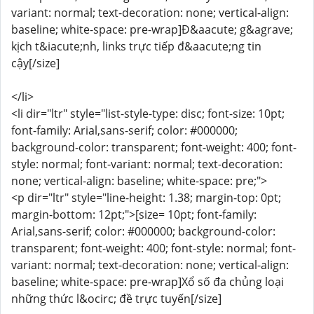
variant: normal; text-decoration: none; vertical-align:
baseline; white-space: pre-wrap]Đ&aacute; g&agrave;
kịch t&iacute;nh, links trực tiếp đ&aacute;ng tin
cậy[/size]
</li>
<li dir="ltr" style="list-style-type: disc; font-size: 10pt;
font-family: Arial,sans-serif; color: #000000;
background-color: transparent; font-weight: 400; font-
style: normal; font-variant: normal; text-decoration:
none; vertical-align: baseline; white-space: pre;">
<p dir="ltr" style="line-height: 1.38; margin-top: 0pt;
margin-bottom: 12pt;">[size= 10pt; font-family:
Arial,sans-serif; color: #000000; background-color:
transparent; font-weight: 400; font-style: normal; font-
variant: normal; text-decoration: none; vertical-align:
baseline; white-space: pre-wrap]Xổ số đa chủng loại
những thức l&ocirc; đề trực tuyến[/size]