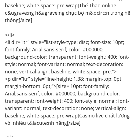
baseline; white-space: pre-wrap]Thể Thao online
c&ugrave;ng h&agrave;ng chục bộ m&ocirc;n trong hệ
thống[/size]
</li>
<li dir="ltr" style="list-style-type: disc; font-size: 10pt;
font-family: Arial,sans-serif; color: #000000;
background-color: transparent; font-weight: 400; font-
style: normal; font-variant: normal; text-decoration:
none; vertical-align: baseline; white-space: pre;">
<p dir="ltr" style="line-height: 1.38; margin-top: 0pt;
margin-bottom: 0pt;">[size= 10pt; font-family:
Arial,sans-serif; color: #000000; background-color:
transparent; font-weight: 400; font-style: normal; font-
variant: normal; text-decoration: none; vertical-align:
baseline; white-space: pre-wrap]Casino live chất lượng
với nhiều t&iacute;nh năng[/size]