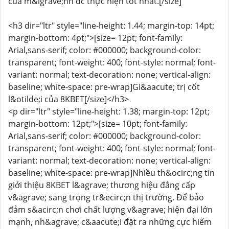
của m&igrave;nh đc thực hiện tốt nhất.[/size]
<h3 dir="ltr" style="line-height: 1.44; margin-top: 14pt;
margin-bottom: 4pt;">[size= 12pt; font-family:
Arial,sans-serif; color: #000000; background-color:
transparent; font-weight: 400; font-style: normal; font-
variant: normal; text-decoration: none; vertical-align:
baseline; white-space: pre-wrap]Gi&aacute; trị cốt
l&otilde;i của 8KBET[/size]</h3>
<p dir="ltr" style="line-height: 1.38; margin-top: 12pt;
margin-bottom: 12pt;">[size= 10pt; font-family:
Arial,sans-serif; color: #000000; background-color:
transparent; font-weight: 400; font-style: normal; font-
variant: normal; text-decoration: none; vertical-align:
baseline; white-space: pre-wrap]Nhiều th&ocirc;ng tin
giới thiệu 8KBET l&agrave; thương hiệu đẳng cấp
v&agrave; sang trọng tr&ecirc;n thị trường. Để bảo
đảm s&acirc;n chơi chất lượng v&agrave; hiện đại lớn
mạnh, nh&agrave; c&aacute;i đặt ra những cực hiếm