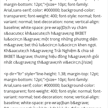
margin-bottom: 12pt;">[size= 10pt; font-family:
Arial,sans-serif; color: #000000; background-color:
transparent; font-weight: 400; font-style: normal; font-
variant: normal; text-decoration: none; vertical-align:
baseline; white-space: pre-wrap]Dịch vụ chăm
s&oacute;c kh&aacute;ch h&agrave;ng 8KBET
lu&ocirc;n l&agrave; một trong những phương diện
m&agrave; bet thủ lu&ocirc;n lu&ocirc;n khen ngợi.
Kh&aacute;ch h&agrave;ng Trải Nghiệm & chia sẻ
8KBET l&agrave; thương hiệu đồng h&agrave;nh giỏi
nhất c&ugrave;ng th&agrave;nh vi&ecirc;n.[/size]
<p dir="ltr" style="line-height: 1.38; margin-top: 12pt;
margin-bottom: 12pt;">[size= 10pt; font-family:
Arial,sans-serif; color: #000000; background-color:
transparent; font-weight: 400; font-style: normal; font-
variant: normal; text-decoration: none; vertical-align:
baseline; white-space: pre-wrap]bạn b&egrave;