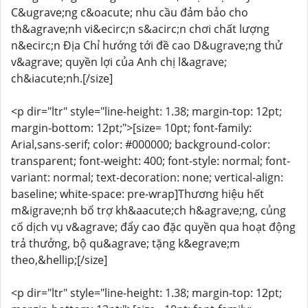
C&ugrave;ng c&oacute; nhu cầu đảm bảo cho
th&agrave;nh vi&ecirc;n s&acirc;n chơi chất lượng
n&ecirc;n Địa Chỉ hướng tới đề cao D&ugrave;ng thử
v&agrave; quyền lợi của Anh chị l&agrave;
ch&iacute;nh.[/size]
<p dir="ltr" style="line-height: 1.38; margin-top: 12pt;
margin-bottom: 12pt;">[size= 10pt; font-family:
Arial,sans-serif; color: #000000; background-color:
transparent; font-weight: 400; font-style: normal; font-
variant: normal; text-decoration: none; vertical-align:
baseline; white-space: pre-wrap]Thương hiệu hết
m&igrave;nh bổ trợ kh&aacute;ch h&agrave;ng, củng
cố dịch vụ v&agrave; đẩy cao đặc quyền qua hoạt động
trả thưởng, bộ qu&agrave; tặng k&egrave;m
theo,&hellip;[/size]
<p dir="ltr" style="line-height: 1.38; margin-top: 12pt;