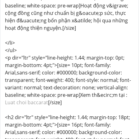
baseline; white-space: pre-wrap]Hoạt động v&igrave;
cộng đồng cũng như chuẩn bị g&oacute;p sức, thực
hiện đ&uacute;ng bổn phận x&atilde; hội qua những
hoạt động thiện nguyện.[/size]
</li>
</ul>
<p dir="ltr" style="line-height: 1.44; margin-top: 0pt;
margin-bottom: 4pt;">[size= 10pt; font-family:
Arial,sans-serif; color: #000000; background-color:
transparent; font-weight: 400; font-style: normal; font-
variant: normal; text-decoration: none; vertical-align:
baseline; white-space: pre-wrap]Xem th&ecirc;m tại :
Luat choi baccarat
[/size]
<h2 dir="ltr" style="line-height: 1.44; margin-top: 18pt;
margin-bottom: 4pt;">[size= 16pt; font-family:
Arial,sans-serif; color: #000000; background-color: