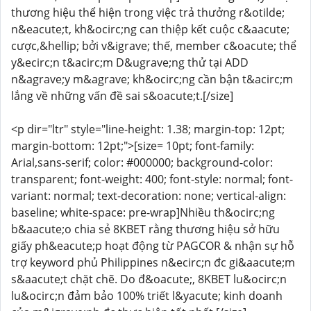
thương hiệu thể hiện trong việc trả thưởng r&otilde;
n&eacute;t, kh&ocirc;ng can thiệp kết cuộc c&aacute;
cược,&hellip; bởi v&igrave; thế, member c&oacute; thể
y&ecirc;n t&acirc;m D&ugrave;ng thử tại ADD
n&agrave;y m&agrave; kh&ocirc;ng cần bận t&acirc;m
lắng về những vấn đề sai s&oacute;t.[/size]
<p dir="ltr" style="line-height: 1.38; margin-top: 12pt;
margin-bottom: 12pt;">[size= 10pt; font-family:
Arial,sans-serif; color: #000000; background-color:
transparent; font-weight: 400; font-style: normal; font-
variant: normal; text-decoration: none; vertical-align:
baseline; white-space: pre-wrap]Nhiều th&ocirc;ng
b&aacute;o chia sẻ 8KBET rằng thương hiệu sở hữu
giấy ph&eacute;p hoạt động từ PAGCOR & nhận sự hỗ
trợ keyword phủ Philippines n&ecirc;n đc gi&aacute;m
s&aacute;t chặt chẽ. Do đ&oacute;, 8KBET lu&ocirc;n
lu&ocirc;n đảm bảo 100% triết l&yacute; kinh doanh