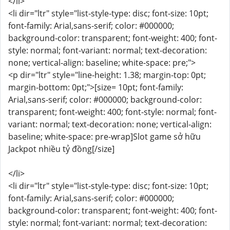
</li>
<li dir="ltr" style="list-style-type: disc; font-size: 10pt;
font-family: Arial,sans-serif; color: #000000;
background-color: transparent; font-weight: 400; font-
style: normal; font-variant: normal; text-decoration:
none; vertical-align: baseline; white-space: pre;">
<p dir="ltr" style="line-height: 1.38; margin-top: 0pt;
margin-bottom: 0pt;">[size= 10pt; font-family:
Arial,sans-serif; color: #000000; background-color:
transparent; font-weight: 400; font-style: normal; font-
variant: normal; text-decoration: none; vertical-align:
baseline; white-space: pre-wrap]Slot game sở hữu
Jackpot nhiều tỷ đồng[/size]
</li>
<li dir="ltr" style="list-style-type: disc; font-size: 10pt;
font-family: Arial,sans-serif; color: #000000;
background-color: transparent; font-weight: 400; font-
style: normal; font-variant: normal; text-decoration: