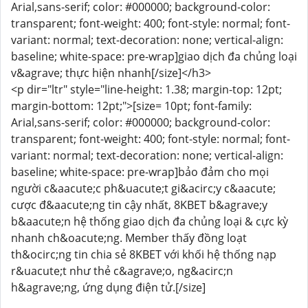
Arial,sans-serif; color: #000000; background-color:
transparent; font-weight: 400; font-style: normal; font-
variant: normal; text-decoration: none; vertical-align:
baseline; white-space: pre-wrap]giao dịch đa chủng loại
v&agrave; thực hiện nhanh[/size]</h3>
<p dir="ltr" style="line-height: 1.38; margin-top: 12pt;
margin-bottom: 12pt;">[size= 10pt; font-family:
Arial,sans-serif; color: #000000; background-color:
transparent; font-weight: 400; font-style: normal; font-
variant: normal; text-decoration: none; vertical-align:
baseline; white-space: pre-wrap]bảo đảm cho mọi
người c&aacute;c ph&uacute;t gi&acirc;y c&aacute;
cược đ&aacute;ng tin cậy nhất, 8KBET b&agrave;y
b&aacute;n hệ thống giao dịch đa chủng loại & cực kỳ
nhanh ch&oacute;ng. Member thấy đồng loạt
th&ocirc;ng tin chia sẻ 8KBET với khối hệ thống nạp
r&uacute;t như thẻ c&agrave;o, ng&acirc;n
h&agrave;ng, ứng dụng điện tử.[/size]