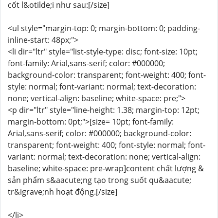
cốt l&otilde;i như sau:[/size]
<ul style="margin-top: 0; margin-bottom: 0; padding-
inline-start: 48px;">
<li dir="ltr" style="list-style-type: disc; font-size: 10pt;
font-family: Arial,sans-serif; color: #000000;
background-color: transparent; font-weight: 400; font-
style: normal; font-variant: normal; text-decoration:
none; vertical-align: baseline; white-space: pre;">
<p dir="ltr" style="line-height: 1.38; margin-top: 12pt;
margin-bottom: 0pt;">[size= 10pt; font-family:
Arial,sans-serif; color: #000000; background-color:
transparent; font-weight: 400; font-style: normal; font-
variant: normal; text-decoration: none; vertical-align:
baseline; white-space: pre-wrap]content chất lượng &
sản phẩm s&aacute;ng tạo trong suốt qu&aacute;
tr&igrave;nh hoạt động.[/size]
</li>