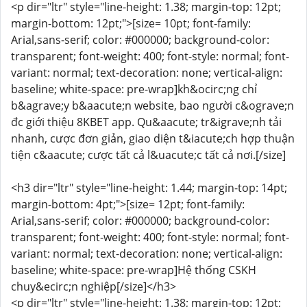
<p dir="ltr" style="line-height: 1.38; margin-top: 12pt;
margin-bottom: 12pt;">[size= 10pt; font-family:
Arial,sans-serif; color: #000000; background-color:
transparent; font-weight: 400; font-style: normal; font-
variant: normal; text-decoration: none; vertical-align:
baseline; white-space: pre-wrap]kh&ocirc;ng chỉ
b&agrave;y b&aacute;n website, bao người c&ograve;n
đc giới thiệu 8KBET app. Qu&aacute; tr&igrave;nh tải
nhanh, cược đơn giản, giao diện t&iacute;ch hợp thuận
tiện c&aacute; cược tất cả l&uacute;c tất cả nơi.[/size]
<h3 dir="ltr" style="line-height: 1.44; margin-top: 14pt;
margin-bottom: 4pt;">[size= 12pt; font-family:
Arial,sans-serif; color: #000000; background-color:
transparent; font-weight: 400; font-style: normal; font-
variant: normal; text-decoration: none; vertical-align:
baseline; white-space: pre-wrap]Hệ thống CSKH
chuy&ecirc;n nghiệp[/size]</h3>
<p dir="ltr" style="line-height: 1.38; margin-top: 12pt;