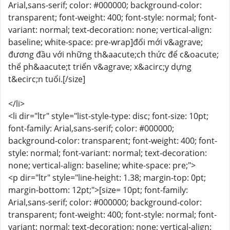
Arial,sans-serif; color: #000000; background-color:
transparent; font-weight: 400; font-style: normal; font-
variant: normal; text-decoration: none; vertical-align:
baseline; white-space: pre-wrap]đổi mới v&agrave;
đương đầu với những th&aacute;ch thức để c&oacute;
thể ph&aacute;t triển v&agrave; x&acirc;y dựng
t&ecirc;n tuổi.[/size]
</li>
<li dir="ltr" style="list-style-type: disc; font-size: 10pt;
font-family: Arial,sans-serif; color: #000000;
background-color: transparent; font-weight: 400; font-
style: normal; font-variant: normal; text-decoration:
none; vertical-align: baseline; white-space: pre;">
<p dir="ltr" style="line-height: 1.38; margin-top: 0pt;
margin-bottom: 12pt;">[size= 10pt; font-family:
Arial,sans-serif; color: #000000; background-color:
transparent; font-weight: 400; font-style: normal; font-
variant: normal; text-decoration: none; vertical-align: