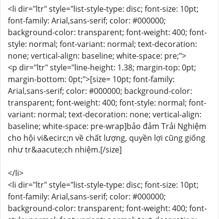
<li dir="ltr" style="list-style-type: disc; font-size: 10pt;
font-family: Arial,sans-serif; color: #000000;
background-color: transparent; font-weight: 400; font-
style: normal; font-variant: normal; text-decoration:
none; vertical-align: baseline; white-space: pre;">
<p dir="ltr" style="line-height: 1.38; margin-top: 0pt;
margin-bottom: 0pt;">[size= 10pt; font-family:
Arial,sans-serif; color: #000000; background-color:
transparent; font-weight: 400; font-style: normal; font-
variant: normal; text-decoration: none; vertical-align:
baseline; white-space: pre-wrap]bảo đảm Trải Nghiệm
cho hội vi&ecirc;n về chất lượng, quyền lợi cũng giống
như tr&aacute;ch nhiệm.[/size]
</li>
<li dir="ltr" style="list-style-type: disc; font-size: 10pt;
font-family: Arial,sans-serif; color: #000000;
background-color: transparent; font-weight: 400; font-