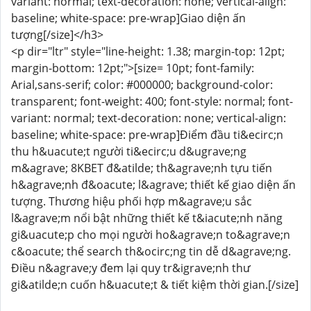
variant: normal; text-decoration: none; vertical-align:
baseline; white-space: pre-wrap]Giao diện ấn
tượng[/size]</h3>
<p dir="ltr" style="line-height: 1.38; margin-top: 12pt;
margin-bottom: 12pt;">[size= 10pt; font-family:
Arial,sans-serif; color: #000000; background-color:
transparent; font-weight: 400; font-style: normal; font-
variant: normal; text-decoration: none; vertical-align:
baseline; white-space: pre-wrap]Điểm đầu ti&ecirc;n
thu h&uacute;t người ti&ecirc;u d&ugrave;ng
m&agrave; 8KBET đ&atilde; th&agrave;nh tựu tiến
h&agrave;nh đ&oacute; l&agrave; thiết kế giao diện ấn
tượng. Thương hiệu phối hợp m&agrave;u sắc
l&agrave;m nổi bật những thiết kế t&iacute;nh năng
gi&uacute;p cho mọi người ho&agrave;n to&agrave;n
c&oacute; thể search th&ocirc;ng tin dễ d&agrave;ng.
Điều n&agrave;y đem lại quy tr&igrave;nh thư
gi&atilde;n cuốn h&uacute;t & tiết kiệm thời gian.[/size]