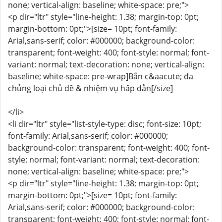
none; vertical-align: baseline; white-space: pre;">
<p dir="ltr" style="line-height: 1.38; margin-top: 0pt;
margin-bottom: 0pt;">[size= 10pt; font-family:
Arial,sans-serif; color: #000000; background-color:
transparent; font-weight: 400; font-style: normal; font-
variant: normal; text-decoration: none; vertical-align:
baseline; white-space: pre-wrap]Bắn c&aacute; đa
chủng loại chủ đề & nhiệm vụ hấp dẫn[/size]
</li>
<li dir="ltr" style="list-style-type: disc; font-size: 10pt;
font-family: Arial,sans-serif; color: #000000;
background-color: transparent; font-weight: 400; font-
style: normal; font-variant: normal; text-decoration:
none; vertical-align: baseline; white-space: pre;">
<p dir="ltr" style="line-height: 1.38; margin-top: 0pt;
margin-bottom: 0pt;">[size= 10pt; font-family:
Arial,sans-serif; color: #000000; background-color:
transparent; font-weight: 400; font-style: normal; font-