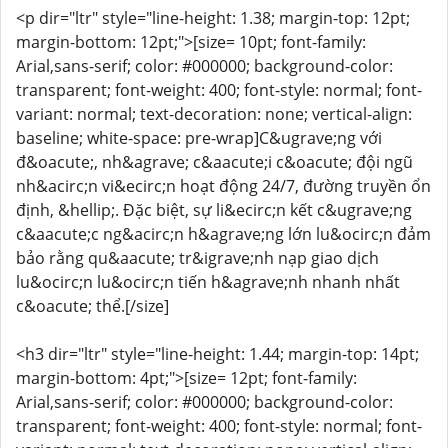
<p dir="ltr" style="line-height: 1.38; margin-top: 12pt;
margin-bottom: 12pt;">[size= 10pt; font-family:
Arial,sans-serif; color: #000000; background-color:
transparent; font-weight: 400; font-style: normal; font-
variant: normal; text-decoration: none; vertical-align:
baseline; white-space: pre-wrap]C&ugrave;ng với
đ&oacute;, nh&agrave; c&aacute;i c&oacute; đội ngũ
nh&acirc;n vi&ecirc;n hoạt động 24/7, đường truyền ổn
định, &hellip;. Đặc biệt, sự li&ecirc;n kết c&ugrave;ng
c&aacute;c ng&acirc;n h&agrave;ng lớn lu&ocirc;n đảm
bảo rằng qu&aacute; tr&igrave;nh nạp giao dịch
lu&ocirc;n lu&ocirc;n tiến h&agrave;nh nhanh nhất
c&oacute; thể.[/size]
<h3 dir="ltr" style="line-height: 1.44; margin-top: 14pt;
margin-bottom: 4pt;">[size= 12pt; font-family:
Arial,sans-serif; color: #000000; background-color:
transparent; font-weight: 400; font-style: normal; font-