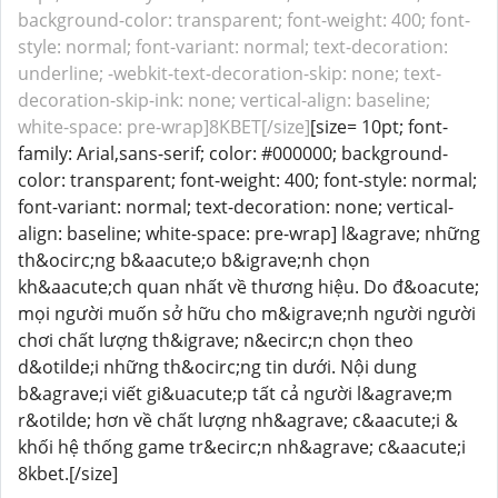
background-color: transparent; font-weight: 400; font-
style: normal; font-variant: normal; text-decoration:
underline; -webkit-text-decoration-skip: none; text-
decoration-skip-ink: none; vertical-align: baseline;
white-space: pre-wrap]8KBET[/size]
[size= 10pt; font-
family: Arial,sans-serif; color: #000000; background-
color: transparent; font-weight: 400; font-style: normal;
font-variant: normal; text-decoration: none; vertical-
align: baseline; white-space: pre-wrap] l&agrave; những
th&ocirc;ng b&aacute;o b&igrave;nh chọn
kh&aacute;ch quan nhất về thương hiệu. Do đ&oacute;
mọi người muốn sở hữu cho m&igrave;nh người người
chơi chất lượng th&igrave; n&ecirc;n chọn theo
d&otilde;i những th&ocirc;ng tin dưới. Nội dung
b&agrave;i viết gi&uacute;p tất cả người l&agrave;m
r&otilde; hơn về chất lượng nh&agrave; c&aacute;i &
khối hệ thống game tr&ecirc;n nh&agrave; c&aacute;i
8kbet.[/size]