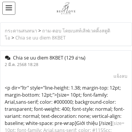
กระดานสนทนา
>
ถาม-ตอบ โดยเบสท์เลิฟเวดดิ้งสตูดิ
โอ
>
Chia se uu diem 8KBET
Chia se uu diem 8KBET
(129 อ่าน)
2 มี.ค. 2568 18:28
แจ้งลบ
<p dir="ltr" style="line-height: 1.38; margin-top: 12pt;
margin-bottom: 12pt;">[size= 10pt; font-family:
Arial,sans-serif; color: #000000; background-color:
transparent; font-weight: 400; font-style: normal; font-
variant: normal; text-decoration: none; vertical-align:
baseline; white-space: pre-wrap]Giới thiệu [/size]
[size=
10pt; font-family: Arial,sans-serif; color: #1155cc;