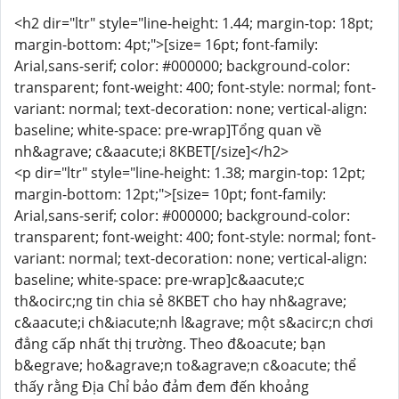
<h2 dir="ltr" style="line-height: 1.44; margin-top: 18pt;
margin-bottom: 4pt;">[size= 16pt; font-family:
Arial,sans-serif; color: #000000; background-color:
transparent; font-weight: 400; font-style: normal; font-
variant: normal; text-decoration: none; vertical-align:
baseline; white-space: pre-wrap]Tổng quan về
nh&agrave; c&aacute;i 8KBET[/size]</h2>
<p dir="ltr" style="line-height: 1.38; margin-top: 12pt;
margin-bottom: 12pt;">[size= 10pt; font-family:
Arial,sans-serif; color: #000000; background-color:
transparent; font-weight: 400; font-style: normal; font-
variant: normal; text-decoration: none; vertical-align:
baseline; white-space: pre-wrap]c&aacute;c
th&ocirc;ng tin chia sẻ 8KBET cho hay nh&agrave;
c&aacute;i ch&iacute;nh l&agrave; một s&acirc;n chơi
đẳng cấp nhất thị trường. Theo đ&oacute; bạn
b&egrave; ho&agrave;n to&agrave;n c&oacute; thể
thấy rằng Địa Chỉ bảo đảm đem đến khoảng