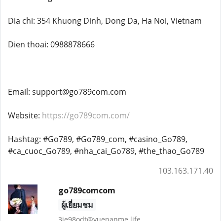
Dia chi: 354 Khuong Dinh, Dong Da, Ha Noi, Vietnam
Dien thoai: 0988878666
Email: support@go789com.com
Website:
https://go789com.com/
Hashtag: #Go789, #Go789_com, #casino_Go789,
#ca_cuoc_Go789, #nha_cai_Go789, #the_thao_Go789
103.163.171.40
go789comcom
ผู้เยี่ยมชม
3je98odt@yuenanme.life