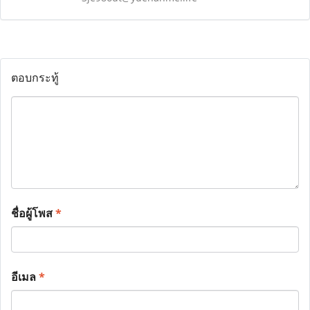
ตอบกระทู้
ชื่อผู้โพส
*
อีเมล
*