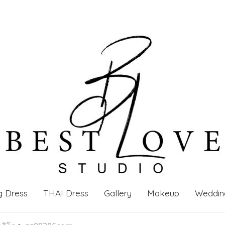
g Dress
THAI Dress
Gallery
Makeup
Weddin