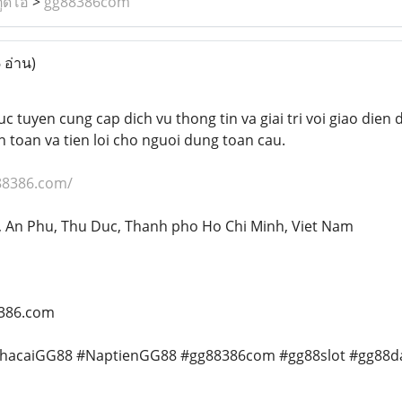
ูดิโอ
>
gg88386com
 อ่าน)
uc tuyen cung cap dich vu thong tin va giai tri voi giao die
toan va tien loi cho nguoi dung toan cau.
88386.com/
, An Phu, Thu Duc, Thanh pho Ho Chi Minh, Viet Nam
386.com
hacaiGG88 #NaptienGG88 #gg88386com #gg88slot #gg88d