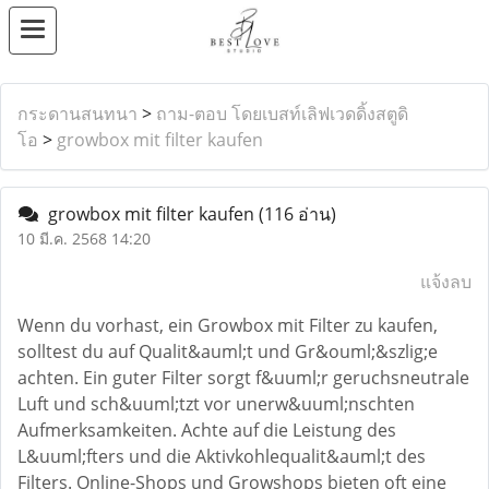
กระดานสนทนา
>
ถาม-ตอบ โดยเบสท์เลิฟเวดดิ้งสตูดิ
โอ
>
growbox mit filter kaufen
growbox mit filter kaufen
(116 อ่าน)
10 มี.ค. 2568 14:20
แจ้งลบ
Wenn du vorhast, ein Growbox mit Filter zu kaufen,
solltest du auf Qualit&auml;t und Gr&ouml;&szlig;e
achten. Ein guter Filter sorgt f&uuml;r geruchsneutrale
Luft und sch&uuml;tzt vor unerw&uuml;nschten
Aufmerksamkeiten. Achte auf die Leistung des
L&uuml;fters und die Aktivkohlequalit&auml;t des
Filters. Online-Shops und Growshops bieten oft eine