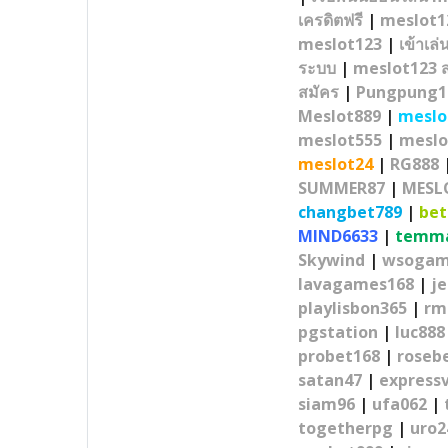
เครดิตฟรี
|
meslot1
meslot123
|
เข้าเล
ระบบ
|
meslot123 
สมัคร
|
Pungpung1
Meslot889
|
meslo
meslot555
|
meslo
meslot24
|
RG888
SUMMER87
|
MESL
changbet789
|
bet
MIND6633
|
temm
Skywind
|
wsogam
lavagames168
|
j
playlisbon365
|
rm
pgstation
|
luc888
probet168
|
roseb
satan47
|
expressv
siam96
|
ufa062
|
togetherpg
|
uro2