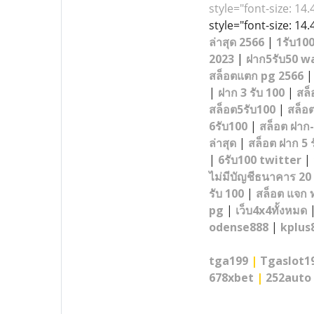
style="font-size: 14.
style="font-size: 14.
ล่าสุด 2566
|
1
รับ10
2023
|
ฝาก5รับ50 wa
สล็อตแตก pg 2566
|
ฝาก 3 รับ 100
|
สล็
สล็อต5รับ100
|
สล็อ
6รับ100
|
สล็อต ฝาก
ล่าสุด
|
สล็อต ฝาก 5 
|
6รับ100 twitter
|
ไม่มีบัญชีธนาคาร 20
รับ 100
|
สล็อต แจก ทุ
pg
|
เว็บ4x4ทั้งหมด
odense888
|
kplus
tga199
|
Tgaslot1
678xbet
|
252auto