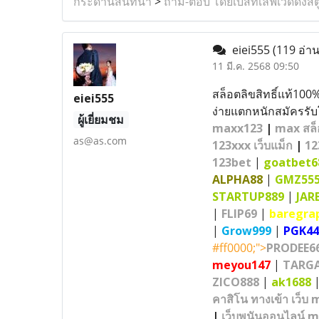
กระดานสนทนา
>
ถาม-ตอบ โดยเบสท์เลิฟเวดดิ้งสต
eiei555
(119 อ่าน
11 มี.ค. 2568 09:50
สล็อตลิขสิทธิ์แท้100
eiei555
ง่ายแตกหนักสมัครรั
ผู้เยี่ยมชม
maxx123
|
max สล็
as@as.com
123xxx เว็บแม็ก
|
1
123bet
|
goatbet6
ALPHA88
|
GMZ55
STARTUP889
|
JAR
|
FLIP69
|
baregra
|
Grow999
|
PGK44
#ff0000;">
PRODEE6
meyou147
|
TARGA
ZICO888
|
ak
1688
คาสิโน ทางเข้า เว็บ
|
เว็บพนันออนไลน์ 