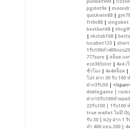
punbet999
|
rizzo
pgslot9x
|
moondr
quickwin88
|
gm78
fri6v88
|
vingobet
bestbet68
|
thvg9
|
vkclub168
|
betl
lucabet123
|
short
1รับ100ทํา400ถอน2
777sure
|
สล็อต แจกท
ece365slot
|
4x4 เว
ชั่วโมง
|
4x4สล็อต
|
โปร ฝาก 30 รับ 100 ท
ฝาก3รับ50
|
</span
doblegame
|
rock
ฝาก10รับ100ทํายอด
22
รับ100
|
1รับ100 ท
true wallet
ไม่มี บ
รับ 30
|
b2y
ฝาก 1
รั
ทํา 400 ถอน 200
|
4x