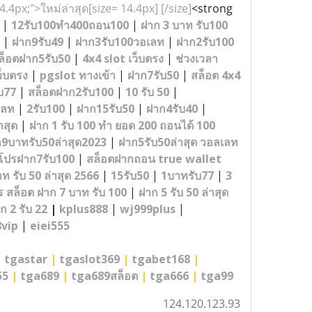
4.4px;">ใหม่ล่าสุด[size= 14.4px] [/size]
<strong
|
12รับ100ทํา400ถอน100
|
ฝาก 3
บาท รับ100
|
ฝาก9รับ49
|
ฝาก3รับ100วอเลท
|
ฝาก2รับ100
ล็อตฝาก5รับ50
|
4x4 slot
เว็บตรง
|
ช่วงเวลา
ว็บตรง
|
pgslot ทางเข้า
|
ฝาก7
รับ50
|
สล็อต
4x4
ับ77
|
สล็อตฝาก
2
รับ
100
|
10 รับ 50
|
เลท
|
2
รับ100
|
ฝาก15รับ50
|
ฝาก4รับ40
|
าสุด
|
ฝาก 1
รับ 100
ทํา ยอด 200
ถอนได้ 100
ก
9
บาทรับ50
ล่าสุด2023
|
ฝาก5รับ50ล่าสุด วอลเลท
โปรฝาก7
รับ100
|
สล็อตฝากถอน true wallet
ท รับ 50
ล่าสุด 2566
|
15
รับ50
|
1บาทรับ77
|
3
ร สล็อต ฝาก 7
บาท รับ 100
|
ฝาก
5
รับ 50
ล่าสุด
ก 2 รับ 22
|
kplus888
|
wj999plus
|
vip
|
eiei555
|
tgastar
|
tgaslot369
|
tgabet168
|
55
|
tga689
|
tga689สล็อต
|
tga666
|
tga99
124.120.123.93