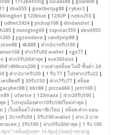
ot88
|
1112betting
|
lucaas88
|
goal808
|
11
|
dna555
|
goatbetpg88
|
ryker2
|
bkingbet
|
123blue
|
123UP
|
neko253
|
|
udbet2424
|
pickup168
|
dindanslot
|
sh285
|
swinging69
|
topstar359
|
devil955
t365
|
pgzeedava
|
candyvip88
|
gston88
|
4k888
|
ฝาก3บาทรับ100
|
anun168
|
ฝาก5รับ50 wallet
|
vgs77
|
to
|
ฝาก3รับ50ล่าสุด
|
ece365slot
|
00ทํา400ถอน200
|
รวมค่ายสล็อต ไม่มี ขั้นต่ํา 24
50
|
ฝาก2บาทรับ30
|
1 รับ 77
|
โปรฝาก2รับ22
|
 เครดิตฟรี
|
30รับ150
|
ฝาก7รับ77
|
สล็อต
gacybet88
|
bbt88
|
pizza666
|
jett168
|
en89
|
ufarice
|
123maxx
|
ฝาก20รับ100
|
สุด
|
โปรทุนน้อยฝาก10รับ100ใหม่ล่าสุด
|
ลท
|
เว็บสล็อตโปรสมาชิกใหม่
|
สล็อต ฝาก-ถอน
ุด
|
3
บาทรับ50
|
3
รับ100 wallet
|
ฝาก 3 บาท
อตวอเลท
|
3รับ100
|
ฝาก3รับ30ล่าสุด
|
1 รับ 100
.4px;">สล็อต[size= 14.4px] [/size]<strong