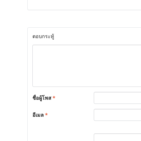
ตอบกระทู้
ชื่อผู้โพส
*
อีเมล
*