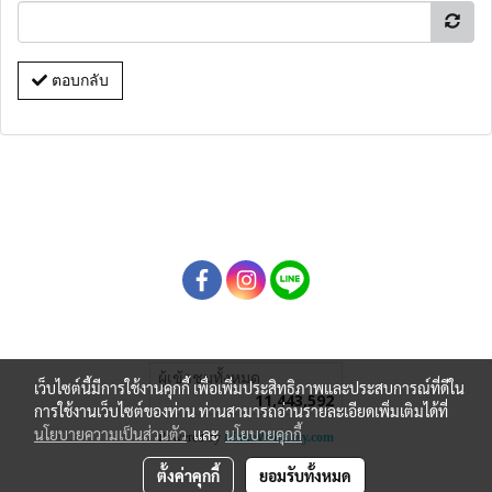
ตอบกลับ
ผู้เข้าชมทั้งหมด
เว็บไซต์นี้มีการใช้งานคุกกี้ เพื่อเพิ่มประสิทธิภาพและประสบการณ์ที่ดีใน
11,443,592
การใช้งานเว็บไซต์ของท่าน ท่านสามารถอ่านรายละเอียดเพิ่มเติมได้ที่
นโยบายความเป็นส่วนตัว
และ
นโยบายคุกกี้
Powered by
MakeWebEasy.com
ตั้งค่าคุกกี้
ยอมรับทั้งหมด