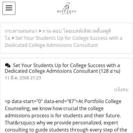
กระดานสนทนา
>
ถาม-ตอบ โดยเบสท์เลิฟเวดดิ้งสตูดิ
โอ
>
Set Your Students Up for College Success with a
Dedicated College Admissions Consultant
Set Your Students Up for College Success with a
Dedicated College Admissions Consultant
(128 อ่าน)
11 มี.ค. 2568 21:23
แจ้งลบ
<p data-start="0" data-end="87">At Portfolio College
Counseling, we know how crucial the college
admissions process is for students and their future.
That&rsquo;s why we provide personalized, expert
consulting to guide students through every step of the