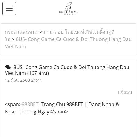
กระดานสนทนา
>
ถาม-ตอบ โดยเบสท์เลิฟเวดดิ้งสตูดิ
โอ
>
8US- Cong Game Ca Cuoc & Doi Thuong Hang Dau
Viet Nam
8US- Cong Game Ca Cuoc & Doi Thuong Hang Dau
Viet Nam
(167 อ่าน)
12 มี.ค. 2568 21:41
แจ้งลบ
<span>
988BET
- Trang Chu 988BET | Dang Nhap &
Nhan Thuong Ngay</span>