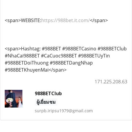
<span>WEBSITE:
https://988bet.it.com/
</span>
<span>Hashtag: #988BET #988BETCasino #988BETClub
#NhaCai988BET #CaCuoc988BET #988BETUyTin
#988BETDoiThuong #988BETDangNhap
#988BETKhuyenMai</span>
171.225.208.63
988BETClub
ผู้เยี่ยมชม
surpb.iripsu1979@gmail.com