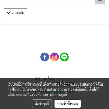
ตอบกลับ
ผู้เข้าชมทั้งหมด
11,591,650
เว็บไซต์นี้มีการใช้งานคุกกี้ เพื่อเพิ่มประสิทธิภาพและประสบการณ์ที่ดีใน
การใช้งานเว็บไซต์ของท่าน ท่านสามารถอ่านรายละเอียดเพิ่มเติมได้ที่
Powered by
MakeWebEasy.com
นโยบายความเป็นส่วนตัว
และ
นโยบายคุกกี้
ตั้งค่าคุกกี้
ยอมรับทั้งหมด