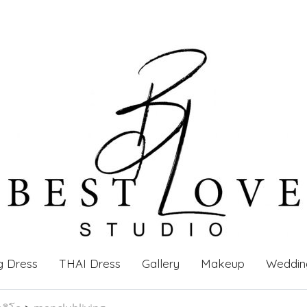
g Dress
THAI Dress
Gallery
Makeup
Weddin