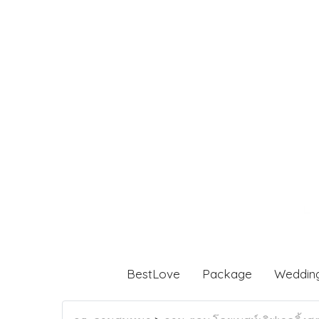
BestLove
Package
Weddin