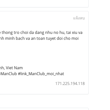
แจ้งลบ
 thong tro choi da dang nhu no hu, tai xiu va
nh minh bach va an toan tuyet doi cho moi
nh, Viet Nam
oManClub #link_ManClub_moi_nhat
171.225.194.118