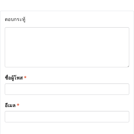
ตอบกระทู้
ชื่อผู้โพส
*
อีเมล
*