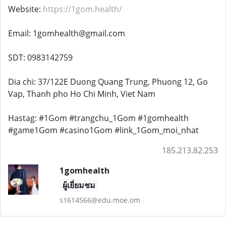
Website:
https://1gom.health/
Email: 1gomhealth@gmail.com
SDT: 0983142759
Dia chi: 37/122E Duong Quang Trung, Phuong 12, Go
Vap, Thanh pho Ho Chi Minh, Viet Nam
Hastag: #1Gom #trangchu_1Gom #1gomhealth
#game1Gom #casino1Gom #link_1Gom_moi_nhat
185.213.82.253
1gomhealth
ผู้เยี่ยมชม
s1614566@edu.moe.om