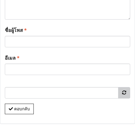
ชื่อผู้โพส
*
อีเมล
*
ตอบกลับ