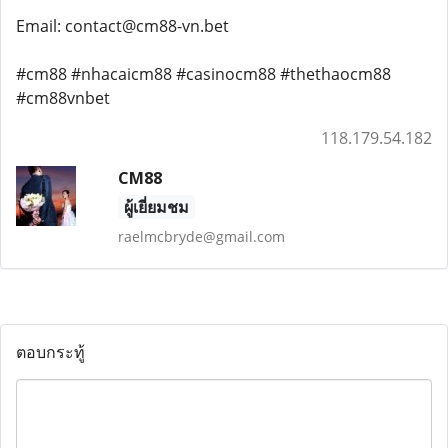
Email: contact@cm88-vn.bet
#cm88 #nhacaicm88 #casinocm88 #thethaocm88
#cm88vnbet
118.179.54.182
CM88
ผู้เยี่ยมชม
raelmcbryde@gmail.com
ตอบกระทู้