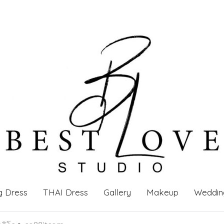
g Dress
THAI Dress
Gallery
Makeup
Weddin