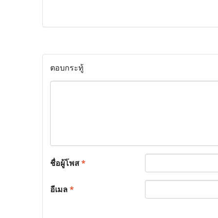
ตอบกระทู้
ชื่อผู้โพส
*
อีเมล
*