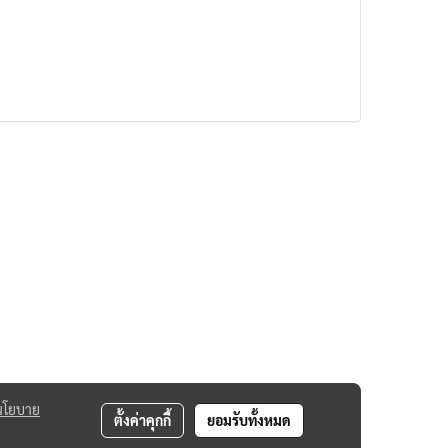
นโยบาย
ตั้งค่าคุกกี้
ยอมรับทั้งหมด