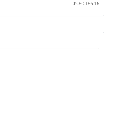
45.80.186.16