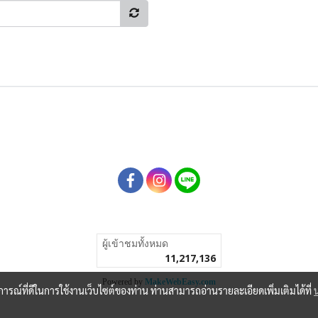
ผู้เข้าชมทั้งหมด
11,217,136
Powered by
MakeWebEasy.com
บการณ์ที่ดีในการใช้งานเว็บไซต์ของท่าน ท่านสามารถอ่านรายละเอียดเพิ่มเติมได้ที่