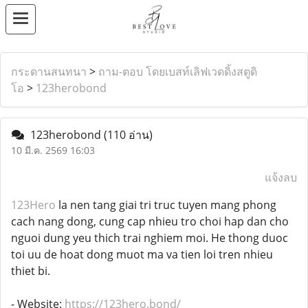
กระดานสนทนา
>
ถาม-ตอบ โดยเบสท์เลิฟเวดดิ้งสตูดิ
โอ
>
123herobond
123herobond
(110 อ่าน)
10 มี.ค. 2569 16:03
แจ้งลบ
123Hero
la nen tang giai tri truc tuyen mang phong
cach nang dong, cung cap nhieu tro choi hap dan cho
nguoi dung yeu thich trai nghiem moi. He thong duoc
toi uu de hoat dong muot ma va tien loi tren nhieu
thiet bi.
- Website:
https://123hero.bond/