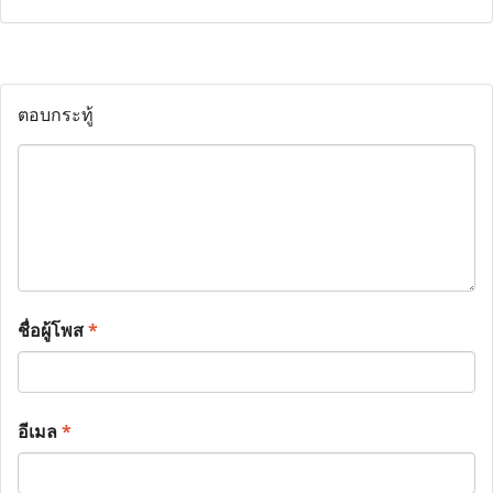
ตอบกระทู้
ชื่อผู้โพส
*
อีเมล
*