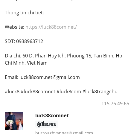
Thong tin chi tiet:
Website:
https://luck88com.net/
SDT: 0938963712
Dia chi: 60 D. Phan Huy Ich, Phuong 15, Tan Binh, Ho
Chi Minh, Viet Nam
Email: luck88com.net@gmail.com
#luck8 #luck88comnet #luck8com #luck8trangchu
115.76.49.65
luck88comnet
ผู้เยี่ยมชม
burroughvanner@gmail.com