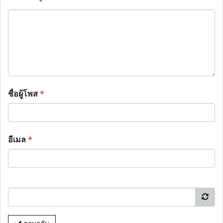
ชื่อผู้โพส
*
อีเมล
*