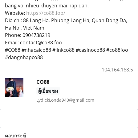
bang voi nhieu khuyen mai hap dan.
Website:
https://co88.foo/
Dia chi: 88 Lang Ha, Phuong Lang Ha, Quan Dong Da,
Ha Noi, Viet Nam
Phone: 0904738219
Email: contact@co88.foo
#CO88 #nhacaico88 #linkco88 #casinoco88 #co88foo
#dangnhapco88
104.164.168.5
CO88
ผู้เยี่ยมชม
LydickLonda940@gmail.com
ตอบกระทู้