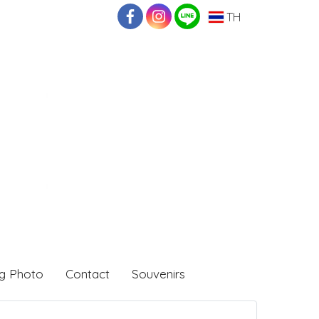
TH
g Photo
Contact
Souvenirs