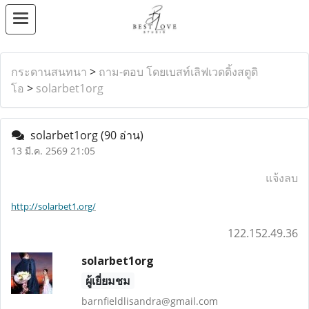
กระดานสนทนา
>
ถาม-ตอบ โดยเบสท์เลิฟเวดดิ้งสตูดิ
โอ
>
solarbet1org
solarbet1org
(90 อ่าน)
13 มี.ค. 2569 21:05
แจ้งลบ
http://solarbet1.org/
122.152.49.36
solarbet1org
ผู้เยี่ยมชม
barnfieldlisandra@gmail.com