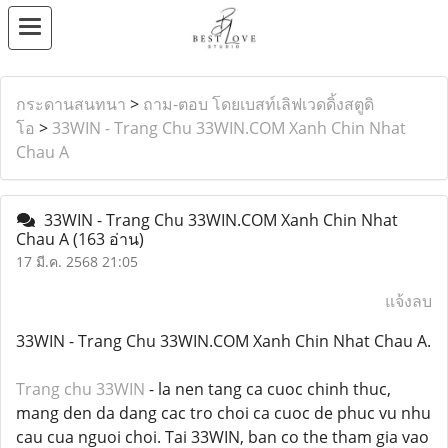
กระดานสนทนา
>
ถาม-ตอบ โดยเบสท์เลิฟเวดดิ้งสตูดิ
โอ
>
33WIN - Trang Chu 33WIN.COM Xanh Chin Nhat
Chau A
33WIN - Trang Chu 33WIN.COM Xanh Chin Nhat
Chau A
(163 อ่าน)
17 มี.ค. 2568 21:05
แจ้งลบ
33WIN - Trang Chu 33WIN.COM Xanh Chin Nhat Chau A.
Trang chu 33WIN
- la nen tang ca cuoc chinh thuc,
mang den da dang cac tro choi ca cuoc de phuc vu nhu
cau cua nguoi choi. Tai 33WIN, ban co the tham gia vao