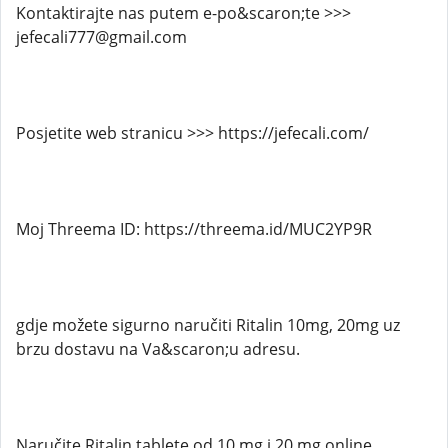
Kontaktirajte nas putem e-po&scaron;te >>>
jefecali777@gmail.com
Posjetite web stranicu >>> https://jefecali.com/
Moj Threema ID: https://threema.id/MUC2YP9R
gdje možete sigurno naručiti Ritalin 10mg, 20mg uz
brzu dostavu na Va&scaron;u adresu.
Naručite Ritalin tablete od 10 mg i 20 mg online