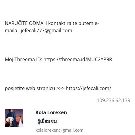
NARUČITE ODMAH kontaktirajte putem e-
maila...jefecali777@gmail.com
Moj Threema ID: https://threema.id/MUC2YP9R
posjetite web stranicu >>> https://jefecali.com/
109.236.62.139
Kola Lorexen
ผู้เยี่ยมชม
kolalorexen@gmail.com