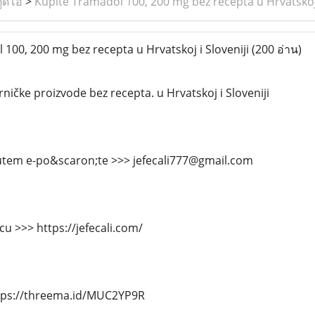
ูดิโอ
>
Kupite Tramadol 100, 200 mg bez recepta u Hrvatskoj 
100, 200 mg bez recepta u Hrvatskoj i Sloveniji
(200 อ่าน)
rničke proizvode bez recepta. u Hrvatskoj i Sloveniji
putem e-po&scaron;te >>> jefecali777@gmail.com
cu >>> https://jefecali.com/
tps://threema.id/MUC2YP9R