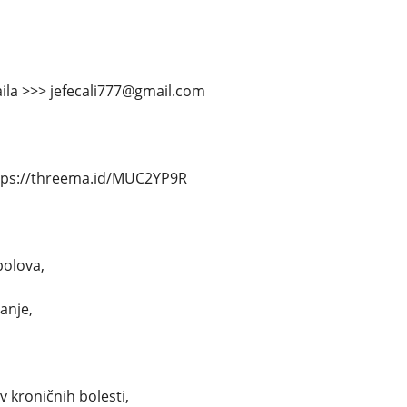
ila >>> jefecali777@gmail.com
tps://threema.id/MUC2YP9R
bolova,
anje,
v kroničnih bolesti,