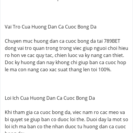
Vai Tro Cua Huong Dan Ca Cuoc Bong Da
Chuyen muc huong dan ca cuoc bong da tai 789BET
dong vai tro quan trong trong viec giup nguoi choi hieu
ro hon ve cac quy tac, chien luoc va ky nang can thiet.
Doc ky huong dan nay khong chi giup ban ca cuoc hop
le ma con nang cao xac suat thang len toi 100%.
Loi Ich Cua Huong Dan Ca Cuoc Bong Da
Khi tham gia ca cuoc bong da, viec nam ro cac meo va
bi quyet se giup ban co duoc loi the. Duoi day la mot so
loi ich ma ban co the nhan duoc tu huong dan ca cuoc