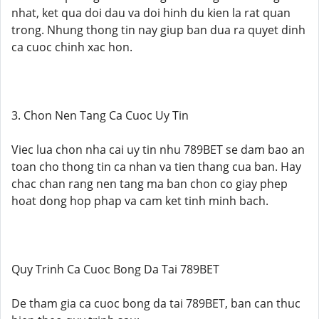
nhat, ket qua doi dau va doi hinh du kien la rat quan
trong. Nhung thong tin nay giup ban dua ra quyet dinh
ca cuoc chinh xac hon.
3. Chon Nen Tang Ca Cuoc Uy Tin
Viec lua chon nha cai uy tin nhu 789BET se dam bao an
toan cho thong tin ca nhan va tien thang cua ban. Hay
chac chan rang nen tang ma ban chon co giay phep
hoat dong hop phap va cam ket tinh minh bach.
Quy Trinh Ca Cuoc Bong Da Tai 789BET
De tham gia ca cuoc bong da tai 789BET, ban can thuc