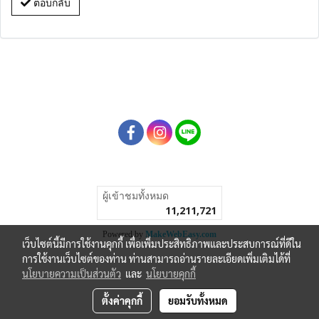
ตอบกลับ
ผู้เข้าชมทั้งหมด
11,211,721
Powered by
MakeWebEasy.com
เว็บไซต์นี้มีการใช้งานคุกกี้ เพื่อเพิ่มประสิทธิภาพและประสบการณ์ที่ดีใน
การใช้งานเว็บไซต์ของท่าน ท่านสามารถอ่านรายละเอียดเพิ่มเติมได้ที่
นโยบายความเป็นส่วนตัว
และ
นโยบายคุกกี้
ตั้งค่าคุกกี้
ยอมรับทั้งหมด