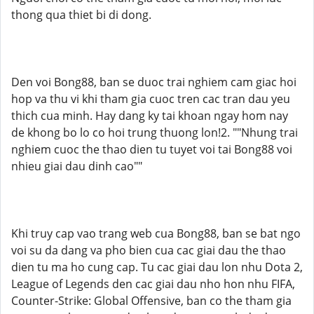
thong qua thiet bi di dong.
Den voi Bong88, ban se duoc trai nghiem cam giac hoi
hop va thu vi khi tham gia cuoc tren cac tran dau yeu
thich cua minh. Hay dang ky tai khoan ngay hom nay
de khong bo lo co hoi trung thuong lon!2. ""Nhung trai
nghiem cuoc the thao dien tu tuyet voi tai Bong88 voi
nhieu giai dau dinh cao""
Khi truy cap vao trang web cua Bong88, ban se bat ngo
voi su da dang va pho bien cua cac giai dau the thao
dien tu ma ho cung cap. Tu cac giai dau lon nhu Dota 2,
League of Legends den cac giai dau nho hon nhu FIFA,
Counter-Strike: Global Offensive, ban co the tham gia