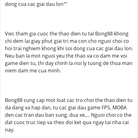
dong cua cac giai dau lon""
Viec tham gia cuoc the thao dien tu tai Bong88 khong
chi dem lai giay phut giai tri ma con cho nguoi choi co
hoi trai nghiem khong khi soi dong cua cac giai dau lon.
Neu ban la mot nguoi yeu the thao va co dam me voi
game dien tu, thi day chinh la noi ly tuong de thoa man
niem dam me cua minh.
Bong88 cung cap mot loat cac tro choi the thao dien tu
da dang va hap dan, tu cac giai dau game FPS, MOBA
den cac tran dau ban sung, dua xe,... Nguoi choi co the
dat cuoc truc tiep va theo doi ket qua ngay tai nha cai
nay.