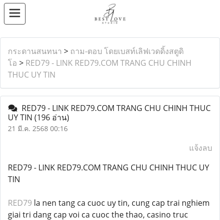
กระดานสนทนา
>
ถาม-ตอบ โดยเบสท์เลิฟเวดดิ้งสตูดิ
โอ
>
RED79 - LINK RED79.COM TRANG CHU CHINH
THUC UY TIN
RED79 - LINK RED79.COM TRANG CHU CHINH THUC
UY TIN
(196 อ่าน)
21 มี.ค. 2568 00:16
แจ้งลบ
RED79 - LINK RED79.COM TRANG CHU CHINH THUC UY
TIN
RED79
la nen tang ca cuoc uy tin, cung cap trai nghiem
giai tri dang cap voi ca cuoc the thao, casino truc