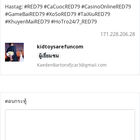
Hastag: #RED79 #CaCuocRED79 #CasinoOnlineRED79
#GameBaiRED79 #XoSoRED79 #TaiXiuRED79
#KhuyenMaiRED79 #HoTro24/7_RED79
171.228.206.28
kidtoysarefuncom
ผู้เยี่ยมชม
KaedenBartonxfjcar3@gmail.com
ตอบกระทู้