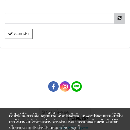
ตอบกลับ
ผู้เข้าชมทั้งหมด
เว็บไซต์นี้มีการใช้งานคุกกี้ เพื่อเพิ่มประสิทธิภาพและประสบการณ์ที่ดีใน
11,296,867
การใช้งานเว็บไซต์ของท่าน ท่านสามารถอ่านรายละเอียดเพิ่มเติมได้ที่
นโยบายความเป็นส่วนตัว
และ
นโยบายคุกกี้
Powered by
MakeWebEasy.com