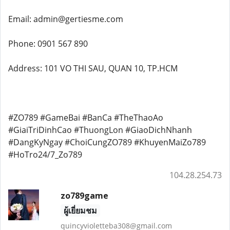
Email: admin@gertiesme.com
Phone: 0901 567 890
Address: 101 VO THI SAU, QUAN 10, TP.HCM
#ZO789 #GameBai #BanCa #TheThaoAo
#GiaiTriDinhCao #ThuongLon #GiaoDichNhanh
#DangKyNgay #ChoiCungZO789 #KhuyenMaiZo789
#HoTro24/7_Zo789
104.28.254.73
zo789game
ผู้เยี่ยมชม
quincyvioletteba308@gmail.com