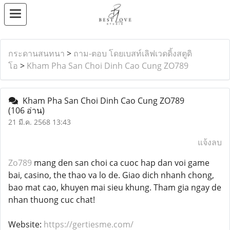
กระดานสนทนา
>
ถาม-ตอบ โดยเบสท์เลิฟเวดดิ้งสตูดิ
โอ
>
Kham Pha San Choi Dinh Cao Cung ZO789
Kham Pha San Choi Dinh Cao Cung ZO789
(106 อ่าน)
21 มี.ค. 2568 13:43
แจ้งลบ
Zo789
mang den san choi ca cuoc hap dan voi game
bai, casino, the thao va lo de. Giao dich nhanh chong,
bao mat cao, khuyen mai sieu khung. Tham gia ngay de
nhan thuong cuc chat!
Website:
https://gertiesme.com/