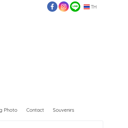
TH
g Photo
Contact
Souvenirs