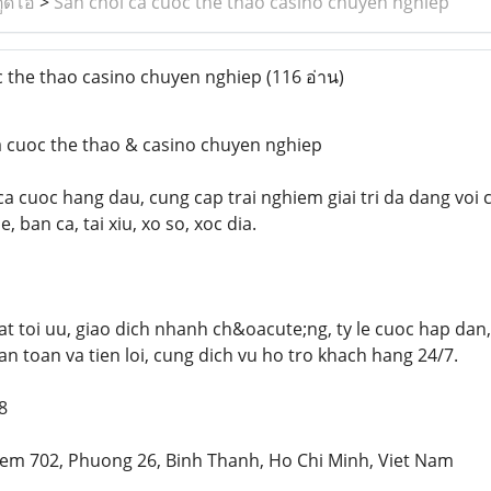
ูดิโอ
>
San choi ca cuoc the thao casino chuyen nghiep
 the thao casino chuyen nghiep
(116 อ่าน)
a cuoc the thao & casino chuyen nghiep
ca cuoc hang dau, cung cap trai nghiem giai tri da dang voi
, ban ca, tai xiu, xo so, xoc dia.
at toi uu, giao dich nhanh ch&oacute;ng, ty le cuoc hap d
n toan va tien loi, cung dich vu ho tro khach hang 24/7.
8
Hem 702, Phuong 26, Binh Thanh, Ho Chi Minh, Viet Nam