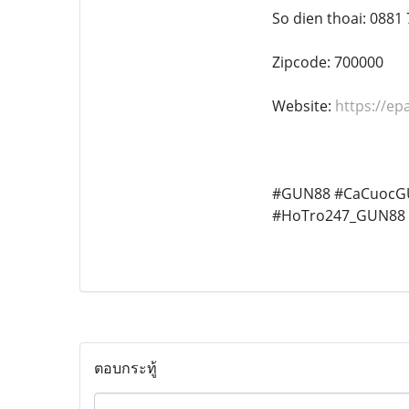
So dien thoai: 0881
Zipcode: 700000
Website:
https://e
#GUN88 #CaCuocGU
#HoTro247_GUN88
ตอบกระทู้