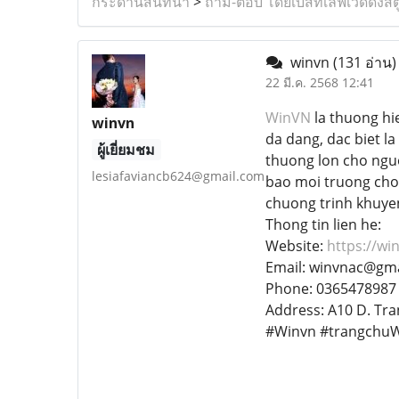
กระดานสนทนา
>
ถาม-ตอบ โดยเบสท์เลิฟเวดดิ้งสต
winvn
(131 อ่าน)
22 มี.ค. 2568 12:41
WinVN
la thuong hie
winvn
da dang, dac biet l
ผู้เยี่ยมชม
thuong lon cho nguo
lesiafaviancb624@gmail.com
bao moi truong choi
chuong trinh khuyen 
Thong tin lien he:
Website:
https://wi
Email: winvnac@gm
Phone: 0365478987
Address: A10 D. Tra
#Winvn #trangchu