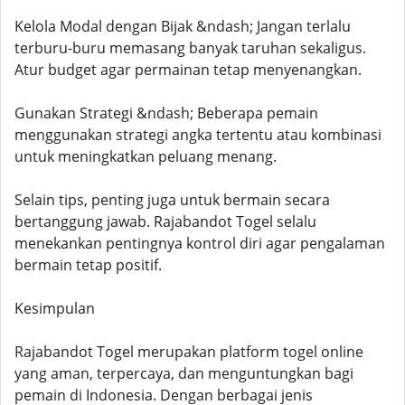
Kelola Modal dengan Bijak &ndash; Jangan terlalu
terburu-buru memasang banyak taruhan sekaligus.
Atur budget agar permainan tetap menyenangkan.
Gunakan Strategi &ndash; Beberapa pemain
menggunakan strategi angka tertentu atau kombinasi
untuk meningkatkan peluang menang.
Selain tips, penting juga untuk bermain secara
bertanggung jawab. Rajabandot Togel selalu
menekankan pentingnya kontrol diri agar pengalaman
bermain tetap positif.
Kesimpulan
Rajabandot Togel merupakan platform togel online
yang aman, terpercaya, dan menguntungkan bagi
pemain di Indonesia. Dengan berbagai jenis