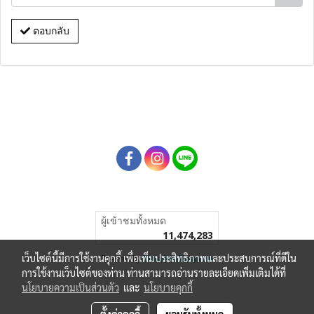
ตอบกลับ
ผู้เข้าชมทั้งหมด
11,474,283
เว็บไซต์นี้มีการใช้งานคุกกี้ เพื่อเพิ่มประสิทธิภาพและประสบการณ์ที่ดีใน
Powered by
MakeWebEasy.com
การใช้งานเว็บไซต์ของท่าน ท่านสามารถอ่านรายละเอียดเพิ่มเติมได้ที่
นโยบายความเป็นส่วนตัว
และ
นโยบายคุกกี้