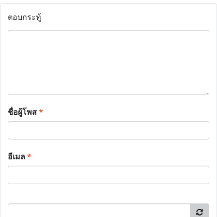
ตอบกระทู้
ชื่อผู้โพส
*
อีเมล
*