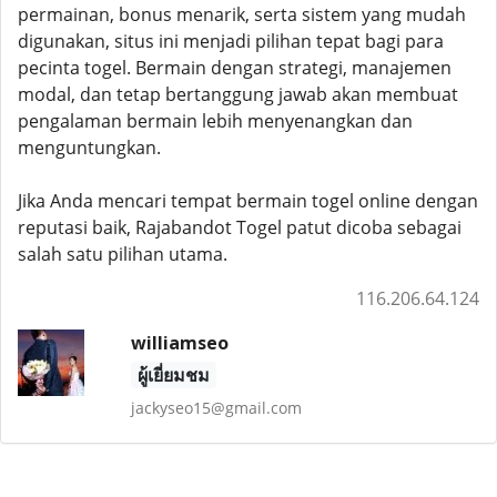
permainan, bonus menarik, serta sistem yang mudah
digunakan, situs ini menjadi pilihan tepat bagi para
pecinta togel. Bermain dengan strategi, manajemen
modal, dan tetap bertanggung jawab akan membuat
pengalaman bermain lebih menyenangkan dan
menguntungkan.
Jika Anda mencari tempat bermain togel online dengan
reputasi baik, Rajabandot Togel patut dicoba sebagai
salah satu pilihan utama.
116.206.64.124
williamseo
ผู้เยี่ยมชม
jackyseo15@gmail.com