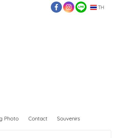
TH
g Photo
Contact
Souvenirs