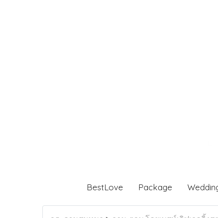
BestLove
Package
Weddin