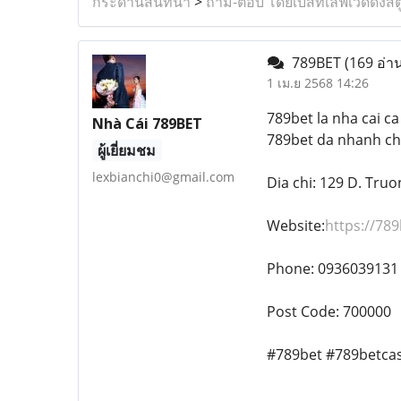
กระดานสนทนา
>
ถาม-ตอบ โดยเบสท์เลิฟเวดดิ้งสต
789BET
(169 อ่า
1 เม.ย 2568 14:26
789bet la nha cai c
Nhà Cái 789BET
789bet da nhanh cho
ผู้เยี่ยมชม
lexbianchi0@gmail.com
Dia chi: 129 D. Tr
Website:
https://789
Phone: 0936039131
Post Code: 700000
#789bet #789betcas