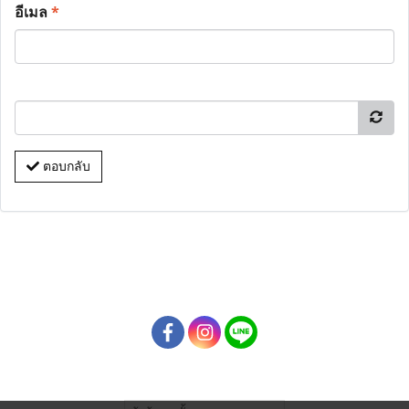
อีเมล
*
ตอบกลับ