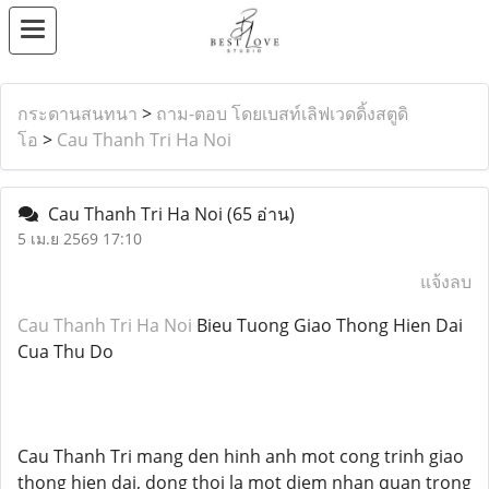
กระดานสนทนา
>
ถาม-ตอบ โดยเบสท์เลิฟเวดดิ้งสตูดิ
โอ
>
Cau Thanh Tri Ha Noi
Cau Thanh Tri Ha Noi
(65 อ่าน)
5 เม.ย 2569 17:10
แจ้งลบ
Cau Thanh Tri Ha Noi
Bieu Tuong Giao Thong Hien Dai
Cua Thu Do
Cau Thanh Tri mang den hinh anh mot cong trinh giao
thong hien dai, dong thoi la mot diem nhan quan trong