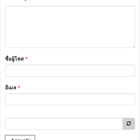
ชื่อผู้โพส
*
อีเมล
*