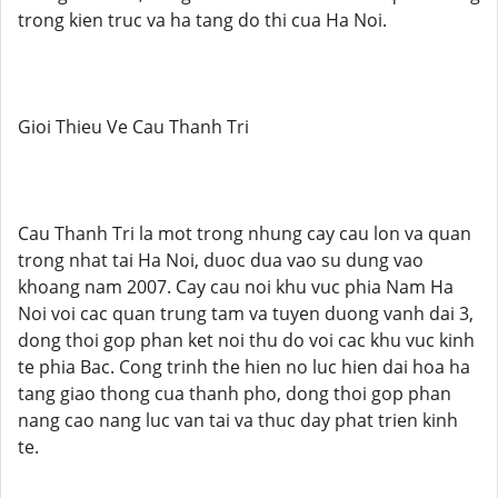
trong kien truc va ha tang do thi cua Ha Noi.
Gioi Thieu Ve Cau Thanh Tri
Cau Thanh Tri la mot trong nhung cay cau lon va quan
trong nhat tai Ha Noi, duoc dua vao su dung vao
khoang nam 2007. Cay cau noi khu vuc phia Nam Ha
Noi voi cac quan trung tam va tuyen duong vanh dai 3,
dong thoi gop phan ket noi thu do voi cac khu vuc kinh
te phia Bac. Cong trinh the hien no luc hien dai hoa ha
tang giao thong cua thanh pho, dong thoi gop phan
nang cao nang luc van tai va thuc day phat trien kinh
te.