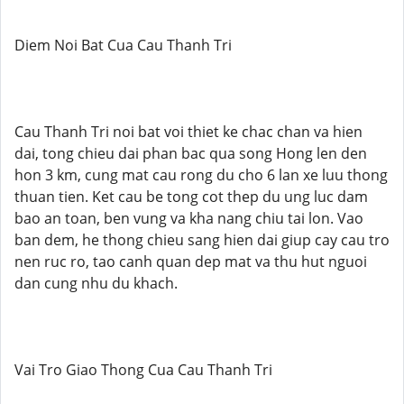
Diem Noi Bat Cua Cau Thanh Tri
Cau Thanh Tri noi bat voi thiet ke chac chan va hien
dai, tong chieu dai phan bac qua song Hong len den
hon 3 km, cung mat cau rong du cho 6 lan xe luu thong
thuan tien. Ket cau be tong cot thep du ung luc dam
bao an toan, ben vung va kha nang chiu tai lon. Vao
ban dem, he thong chieu sang hien dai giup cay cau tro
nen ruc ro, tao canh quan dep mat va thu hut nguoi
dan cung nhu du khach.
Vai Tro Giao Thong Cua Cau Thanh Tri