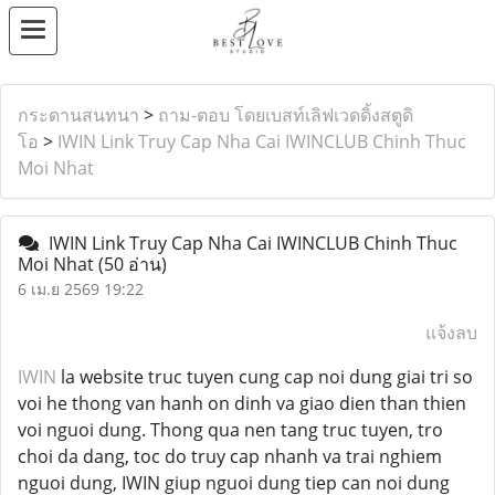
กระดานสนทนา
>
ถาม-ตอบ โดยเบสท์เลิฟเวดดิ้งสตูดิ
โอ
>
IWIN Link Truy Cap Nha Cai IWINCLUB Chinh Thuc
Moi Nhat
IWIN Link Truy Cap Nha Cai IWINCLUB Chinh Thuc
Moi Nhat
(50 อ่าน)
6 เม.ย 2569 19:22
แจ้งลบ
IWIN
la website truc tuyen cung cap noi dung giai tri so
voi he thong van hanh on dinh va giao dien than thien
voi nguoi dung. Thong qua nen tang truc tuyen, tro
choi da dang, toc do truy cap nhanh va trai nghiem
nguoi dung, IWIN giup nguoi dung tiep can noi dung