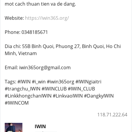
mot cach thuan tien va de dang.
Website:
https://iwin365.org/
Phone: 0348185671
Dia chi: 55B Binh Quoi, Phuong 27, Binh Quoi, Ho Chi
Minh, Vietnam
Email: iwin365org@gmail.com
Tags: #IWIN #i_win #iwin365org #IWINgiaitri
#trangchu_IWIN #IWINCLUB #IWIN_CLUB
#LinkkhongchanIWIN #LinkvaoIWIN #DangkyIWIN
#IWINCOM
118.71.222.64
IWIN