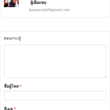
ผู้เยี่ยมชม
kawaarudolf@gmail.com
ตอบกระทู้
ชื่อผู้โพส
*
อีเมล
*