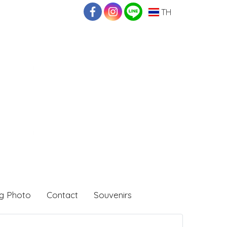
TH
g Photo
Contact
Souvenirs