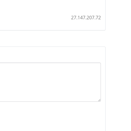
27.147.207.72