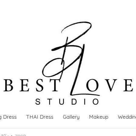
g Dress
THAI Dress
Gallery
Makeup
Weddin