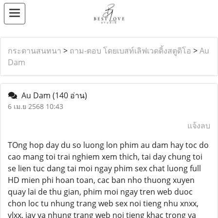
กระดานสนทนา
>
ถาม-ตอบ โดยเบสท์เลิฟเวดดิ้งสตูดิโอ
>
Au
Dam
Au Dam
(140 อ่าน)
6 เม.ย 2568 10:43
แจ้งลบ
TOng hop day du so luong lon phim au dam hay toc do
cao mang toi trai nghiem xem thich, tai day chung toi
se lien tuc dang tai moi ngay phim sex chat luong full
HD mien phi hoan toan, cac ban nho thuong xuyen
quay lai de thu gian, phim moi ngay tren web duoc
chon loc tu nhung trang web sex noi tieng nhu xnxx,
vlxx, jav va nhung trang web noi tieng khac trong va