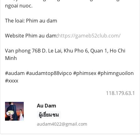
ngoai nuoc.
The loai: Phim au dam
Website Phim au dam:
https://gameb52club.com/
Van phong 76B D. Le Lai, Khu Pho 6, Quan 1, Ho Chi
Minh
#audam #audamtop88vipco #phimsex #phimnguoilon
#xxxx
118.179.63.1
Au Dam
ผู้เยี่ยมชม
audam4022@gmail.com