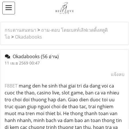
กระดานสนทนา
>
ถาม-ตอบ โดยเบสท์เลิฟเวดดิ้งสตูดิ
โอ
>
Okadabooks
Okadabooks
(56 อ่าน)
11 เม.ย 2569 00:47
แจ้งลบ
F8BET
mang den he sinh thai giai tri da dang voi ca
cuoc the thao, casino live, slot game, ban ca va nhieu
tro choi doi thuong hap dan. Giao dien duoc toi uu
truc quan giup nguoi choi de thao tac, trai nghiem
muot ma tren moi thiet bi. He thong thanh toan van
hanh nhanh, minh bach va dam bao an toan thong tin
di kem cac chuong trinh thuong tan thu, hoan tra va