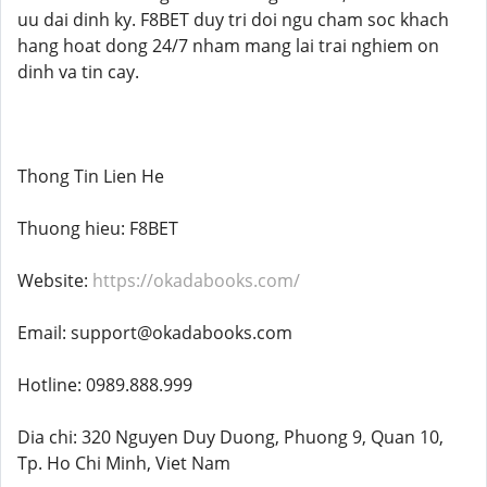
uu dai dinh ky. F8BET duy tri doi ngu cham soc khach
hang hoat dong 24/7 nham mang lai trai nghiem on
dinh va tin cay.
Thong Tin Lien He
Thuong hieu: F8BET
Website:
https://okadabooks.com/
Email: support@okadabooks.com
Hotline: 0989.888.999
Dia chi: 320 Nguyen Duy Duong, Phuong 9, Quan 10,
Tp. Ho Chi Minh, Viet Nam