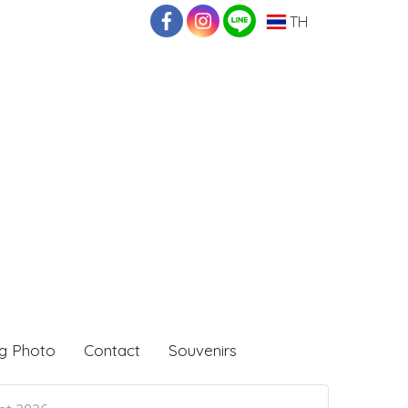
TH
g Photo
Contact
Souvenirs