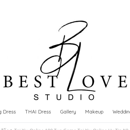
g Dress
THAI Dress
Gallery
Makeup
Weddin