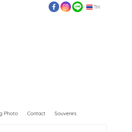
TH
g Photo
Contact
Souvenirs