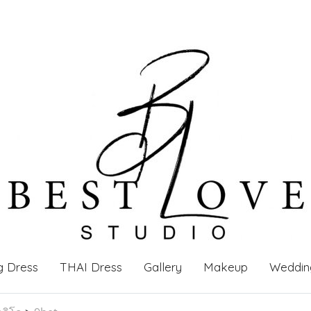
g Dress
THAI Dress
Gallery
Makeup
Weddin