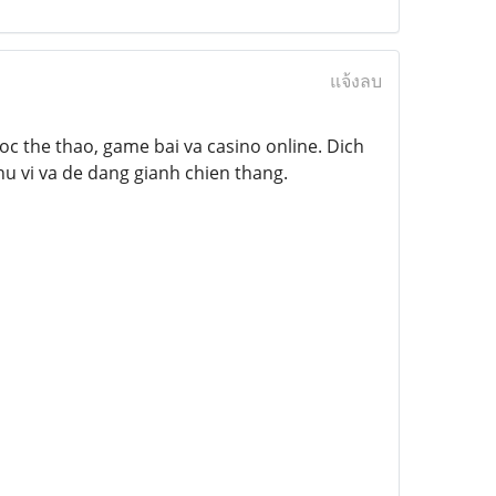
แจ้งลบ
 the thao, game bai va casino online. Dich
hu vi va de dang gianh chien thang.