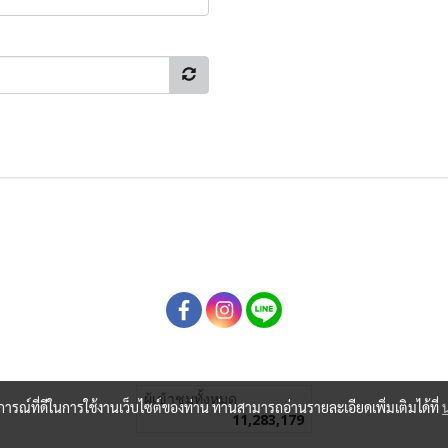
ผู้เข้าชมทั้งหมด
บการณ์ที่ดีในการใช้งานเว็บไซต์ของท่าน ท่านสามารถอ่านรายละเอียดเพิ่มเติมได้ที่
11,283,179