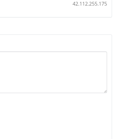
42.112.255.175