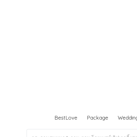
BestLove
Package
Weddin