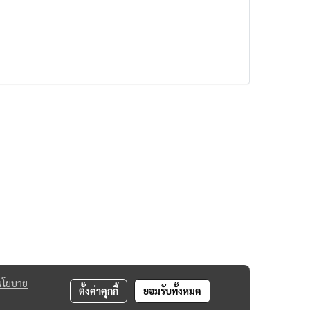
นโยบาย
ตั้งค่าคุกกี้
ยอมรับทั้งหมด