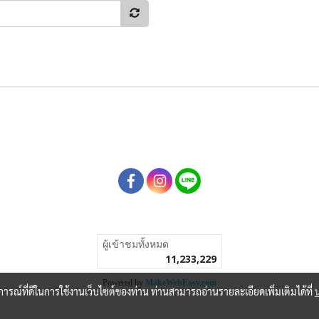
ผู้เข้าชมทั้งหมด
11,233,229
Powered by
MakeWebEasy.com
บการณ์ที่ดีในการใช้งานเว็บไซต์ของท่าน ท่านสามารถอ่านรายละเอียดเพิ่มเติมได้ที่