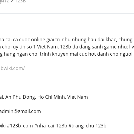
ูดิโอ
>
123B
ha cai ca cuoc online giai tri nhu nhung hau dai khac, chung
n choi uy tin so 1 Viet Nam. 123b da dang sanh game nhu: li
g hang ngan choi trinh khuyen mai cuc hot danh cho nguoi 
3bwiki.com/
Lai, An Phu Dong, Ho Chi Minh, Viet Nam
madmin@gmail.com
iki #123b_com #nha_cai_123b #trang_chu 123b