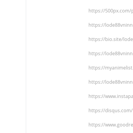
https://500px.com/
https://lode88vni
https://bio.site/lod
https://lode88vnin
https://myanimelist
https://lode88vnin
https://www.instap
https://disqus.com
https://www.goodr