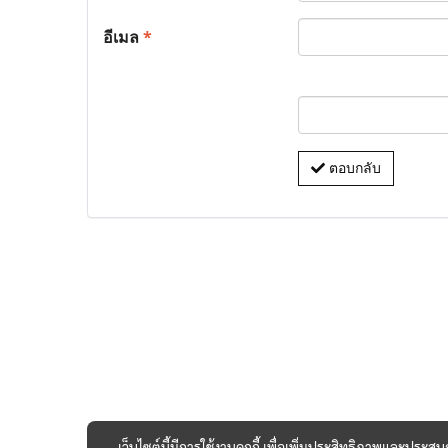
อีเมล
*
ตอบกลับ
เว็บไซต์นี้มีการใช้งานคุกกี้ เพื่อเพิ่มประสิทธิภาพและประส