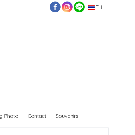
TH
g Photo
Contact
Souvenirs