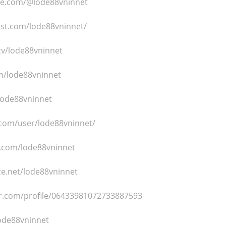
be.com/@lode88vninnet
est.com/lode88vninnet/
tv/lode88vninnet
om/lode88vninnet
lode88vninnet
.com/user/lode88vninnet/
.com/lode88vninnet
e.net/lode88vninnet
r.com/profile/06433981072733887593
lode88vninnet