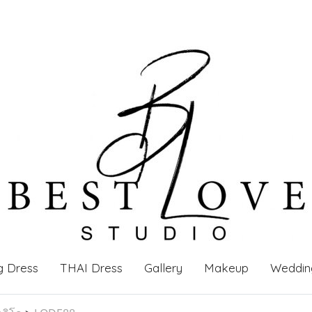
g Dress
THAI Dress
Gallery
Makeup
Weddin