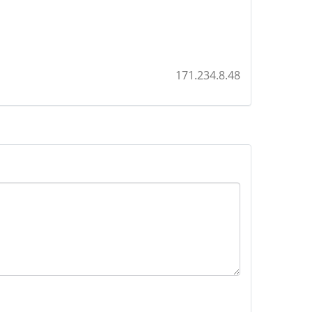
171.234.8.48