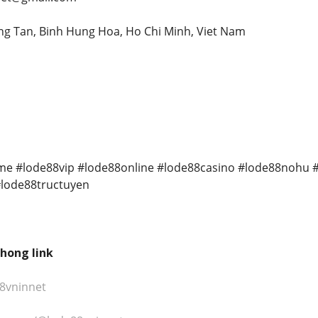
rong Tan, Binh Hung Hoa, Ho Chi Minh, Viet Nam
e #lode88vip #lode88online #lode88casino #lode88nohu 
#lode88tructuyen
hong link
88vninnet