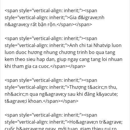
<span style="vertical-align: inherit;"><span
style="vertical-align: inherit;">Gia đ&igrave;nh
n&agrave;y rất bận rộn.</span></span>
<span style="vertical-align: inherit;"><span
style="vertical-align: inherit;">Anh chi tai Nhatvip luon
luon duoc hương nhung chương trinh bo qua tang
kem theo sieu hap dan, giup ngay cang tang loi nhuan
khi tham gia ca cuoc.</span></span>
<span style="vertical-align: inherit;"><span
style="vertical-align: inherit;">Thượng t&acirc;n thu,
nh&acirc;n qua ng&agrave;y sau khi đăng k&yacute;
t&agrave;i khoan.</span></span>
<span style="vertical-align: inherit;"><span
style="vertical-align: inherit;">Ho&agrave;n tr&agrave;
cuốc h&agrave;ng ngay, mới tuan, giam thieu rui ro