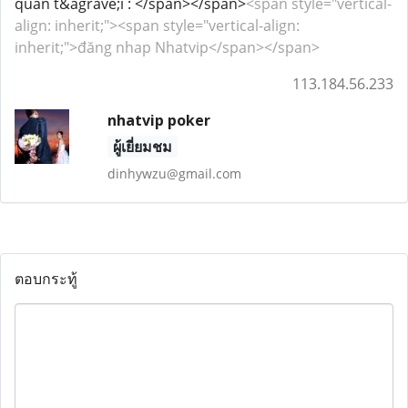
quan t&agrave;i : </span></span>
<span style="vertical-
align: inherit;"><span style="vertical-align:
inherit;">đăng nhap Nhatvip</span></span>
113.184.56.233
nhatvip poker
ผู้เยี่ยมชม
dinhywzu@gmail.com
ตอบกระทู้