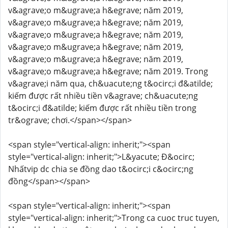
v&agrave;o m&ugrave;a h&egrave; năm 2019,
v&agrave;o m&ugrave;a h&egrave; năm 2019,
v&agrave;o m&ugrave;a h&egrave; năm 2019,
v&agrave;o m&ugrave;a h&egrave; năm 2019,
v&agrave;o m&ugrave;a h&egrave; năm 2019,
v&agrave;o m&ugrave;a h&egrave; năm 2019. Trong
v&agrave;i năm qua, ch&uacute;ng t&ocirc;i đ&atilde;
kiếm được rất nhiều tiền v&agrave; ch&uacute;ng
t&ocirc;i đ&atilde; kiếm được rất nhiều tiền trong
tr&ograve; chơi.</span></span>
<span style="vertical-align: inherit;"><span
style="vertical-align: inherit;">L&yacute; Đ&ocirc;
Nhấtvip dc chia se đồng dao t&ocirc;i c&ocirc;ng
đồng</span></span>
<span style="vertical-align: inherit;"><span
style="vertical-align: inherit;">Trong ca cuoc truc tuyen,