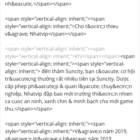
nh&eacute;.</span></span>
<span style="vertical-align: inherit;"><span
style="vertical-align: inherit;">Cho t&ocirc;i thieu
v&agrave; Nhatvip</span></span>
<span style="vertical-align: inherit;"><span
style="vertical-align: inherit;">Khi</span></span>
<span
style="vertical-align: inherit;"><span style="vertical-
align: inherit;"> đến thăm Suncity, bạn c&oacute; cơ hội
tr&uacute;ng thưởng rất nhiều tiền tại Suncity. Dược
cấp phep ph&aacute;p & quan l&yacute; chuy&ecirc;n
nghiệp, Nhatvip đập bao mới trường thi&ecirc;n nhien
ca cuoc an ninh, xanh chin & minh bạch cho mới game
thu.</span></span>
<span style="vertical-align: inherit;"><span
style="vertical-align: inherit;">V&agrave;o năm 2019,
v&agrave;o m&ugrave;a h&egrave; năm 2019,