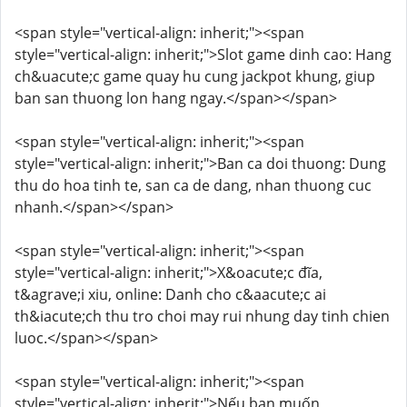
<span style="vertical-align: inherit;"><span
style="vertical-align: inherit;">Slot game dinh cao: Hang
ch&uacute;c game quay hu cung jackpot khung, giup
ban san thuong lon hang ngay.</span></span>
<span style="vertical-align: inherit;"><span
style="vertical-align: inherit;">Ban ca doi thuong: Dung
thu do hoa tinh te, san ca de dang, nhan thuong cuc
nhanh.</span></span>
<span style="vertical-align: inherit;"><span
style="vertical-align: inherit;">X&oacute;c đĩa,
t&agrave;i xiu, online: Danh cho c&aacute;c ai
th&iacute;ch thu tro choi may rui nhung day tinh chien
luoc.</span></span>
<span style="vertical-align: inherit;"><span
style="vertical-align: inherit;">Nếu bạn muốn