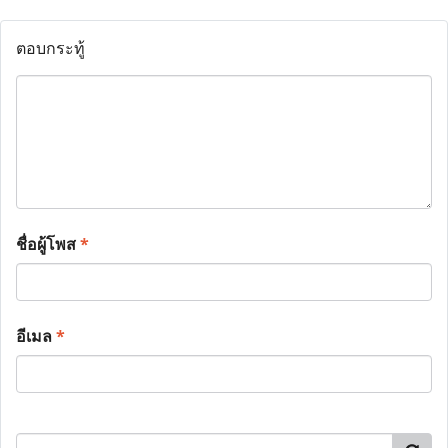
ตอบกระทู้
ชื่อผู้โพส
*
อีเมล
*