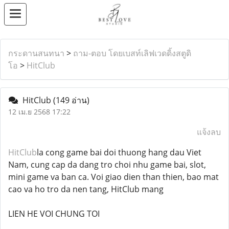
กระดานสนทนา
>
ถาม-ตอบ โดยเบสท์เลิฟเวดดิ้งสตูดิ
โอ
>
HitClub
HitClub
(149 อ่าน)
12 เม.ย 2568 17:22
แจ้งลบ
HitClub
la cong game bai doi thuong hang dau Viet
Nam, cung cap da dang tro choi nhu game bai, slot,
mini game va ban ca. Voi giao dien than thien, bao mat
cao va ho tro da nen tang, HitClub mang
LIEN HE VOI CHUNG TOI